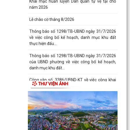
Khai mạc huấn luyện Dân quân tự vệ tại chỗ
năm 2026
Lễ chào cờ tháng 8/2026
Thông báo số 1298/TB-UBND ngày 31/7/2026
về việc công bố kế hoạch, danh mục khu đất
thực hiện đấu...
Thông báo số 1298/TB-UBND ngày 31/7/2026
của UBND phường về việc công bố kế hoạch,
danh mục khu đất...
Công văn số: 3386/UBND-KT về viêc công khai
THƯ VIỆN ẢNH
Quyết định số 2558/QĐ-UBND ngày 02/7/2026
của Ủy ban...
Các chí lãnh đạo Đảng ủy, HĐND, UBND phường
Kiến An và Công đoàn phường dâng hương
tưởng niệm đồng...
Công văn số 3385/UBND-KT ngày 29/7/2026