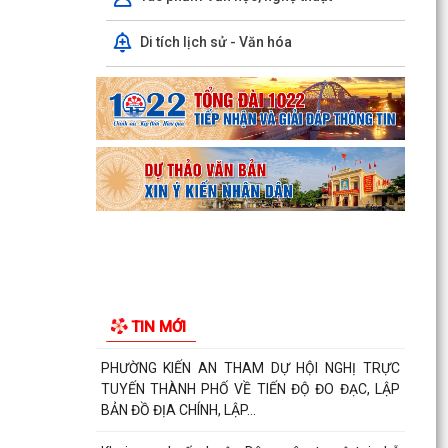
Lớp bồi dưỡng kiến thức An ninh phi truyền
Di tích lịch sử - Văn hóa
thống và Quản trị an ninh phi truyền thống năm
2026
Công văn số 3357/UBND-KT ngày 28/7/2026
của UBND phường v/v phối hợp thông tin
chương trình khảo...
Kế hoạch số 265/KH-UBND ngày 3/8/2026 của
UBND phường về triển khai thực hiện Kế hoạch
số...
UBND phường làm việc với các hộ dân đang sử
dụng đất của UBND phường tại tổ dân phố Lãm
TIN MỚI
Khê (giáp...
PHƯỜNG KIẾN AN THAM DỰ HỘI NGHỊ TRỰC
TUYẾN THÀNH PHỐ VỀ TIẾN ĐỘ ĐO ĐẠC, LẬP
BẢN ĐỒ ĐỊA CHÍNH, LẬP...