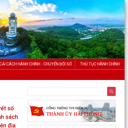
CẢI CÁCH HÀNH CHÍNH - CHUYỂN ĐỔI SỐ
THỦ TỤC HÀNH CHÍNH
ết số
nh sách
rên địa