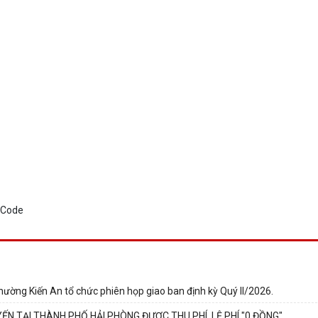
hường Kiến An tổ chức phiên họp giao ban định kỳ Quý II/2026.
ẾN TẠI THÀNH PHỐ HẢI PHÒNG ĐƯỢC THU PHÍ, LỆ PHÍ "0 ĐỒNG"