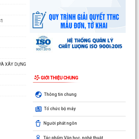
Ban đại diện Hội đồng quản trị Ngân hàng Chính
sách xã hội phường Kiến An tổ chức phiên họp
giao...
31
TỪ NGÀY 08/8/2026: NHIỀU THỦ TỤC HÀNH
CHÍNH TRỰC TUYẾN TẠI THÀNH PHỐ HẢI
PHÒNG ĐƯỢC THU PHÍ, LỆ PHÍ...
Chi bộ trường Tiểu học Quang Trung kết nạp
 VÀ XÂY DỰNG
Đảng viên mới
GIỚI THIỆU CHUNG
Tổ Đại biểu số 05 HĐND thành phố tiếp xúc cử tri
sau Kỳ họp thường lệ giữa năm 2026 HĐND
thành phố...
Thông tin chung
Hội nghị tập huấn công tác Đoàn và phong trào
Tổ chức bộ máy
thanh thiếu nhi năm 2026
Người phát ngôn
Công văn số: 20/CV-TYT của Trạm y tế phường
v/v công khai số điện thoại đường dây nóng tiếp
nhận...
Tác phẩm Văn học, nghệ thuật