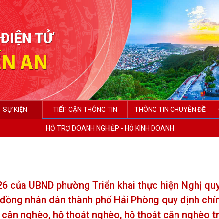
- SỰ KIỆN
TIẾP CẬN THÔNG TIN
THÔNG TIN CHUYÊN ĐỀ
HỖ TRỢ DOANH NGHIỆP - HỘ KINH DOANH
 của UBND phường Triển khai thực hiện Nghị quy
ồng nhân dân thành phố Hải Phòng quy định chí
 cận nghèo, hộ thoát nghèo, hộ thoát cận nghèo t