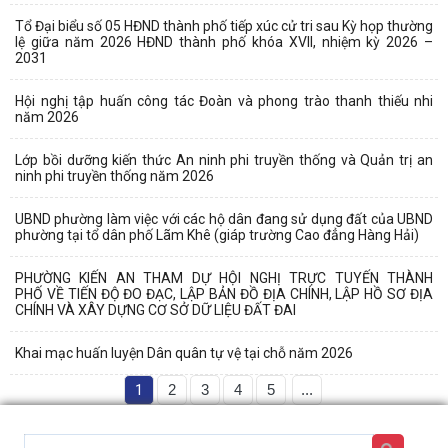
Tổ Đại biểu số 05 HĐND thành phố tiếp xúc cử tri sau Kỳ họp thường
lệ giữa năm 2026 HĐND thành phố khóa XVII, nhiệm kỳ 2026 –
2031
Hội nghị tập huấn công tác Đoàn và phong trào thanh thiếu nhi
năm 2026
Lớp bồi dưỡng kiến thức An ninh phi truyền thống và Quản trị an
ninh phi truyền thống năm 2026
UBND phường làm việc với các hộ dân đang sử dụng đất của UBND
phường tại tổ dân phố Lãm Khê (giáp trường Cao đẳng Hàng Hải)
PHƯỜNG KIẾN AN THAM DỰ HỘI NGHỊ TRỰC TUYẾN THÀNH
PHỐ VỀ TIẾN ĐỘ ĐO ĐẠC, LẬP BẢN ĐỒ ĐỊA CHÍNH, LẬP HỒ SƠ ĐỊA
CHÍNH VÀ XÂY DỰNG CƠ SỞ DỮ LIỆU ĐẤT ĐAI
Khai mạc huấn luyện Dân quân tự vệ tại chỗ năm 2026
1
2
3
4
5
...