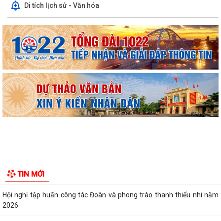
Di tích lịch sử - Văn hóa
UBND phường triển khai công tác khám sức khoẻ định kỳ, khám sàng
lọc miễn phí cho người dân trên...
Ban đại diện Hội đồng quản trị Ngân hàng Chính sách xã hội phường
Kiến An tổ chức phiên họp giao...
TỪ NGÀY 08/8/2026: NHIỀU THỦ TỤC HÀNH CHÍNH TRỰC TUYẾN TẠI
THÀNH PHỐ HẢI PHÒNG ĐƯỢC THU PHÍ, LỆ PHÍ...
Chi bộ trường Tiểu học Quang Trung kết nạp Đảng viên mới
Tổ Đại biểu số 05 HĐND thành phố tiếp xúc cử tri sau Kỳ họp thường lệ
TIN MỚI
giữa năm 2026 HĐND thành phố...
Hội nghị tập huấn công tác Đoàn và phong trào thanh thiếu nhi năm
2026