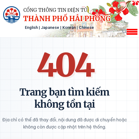
CỔNG THÔNG TIN ĐIỆN TỬ
THÀNH PHỐ HẢI PHÒNG
English
|
Japanese
|
Korean
|
Chinese
404
Trang bạn tìm kiếm
không tồn tại
Địa chỉ có thể đã thay đổi, nội dung đã được di chuyển hoặc
không còn được cập nhật trên hệ thống.