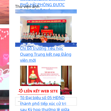
PHỐ HẢI PHÒNG ĐƯỢC
Thư viện ảnh
THU PHÍ, LỆ PHÍ...
Chi bộ trường Tiểu học
Quang Trung kết nạp Đảng
viên mới
LIÊN KẾT WEB SITE
Tổ Đại biểu số 05 HĐND
thành phố tiếp xúc cử tri
sau Kỳ họp thường lệ giữa