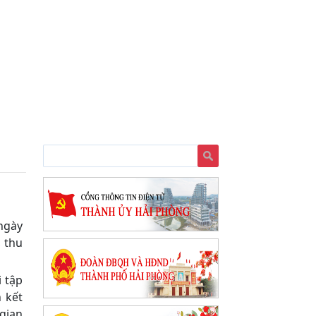
ngày
 thu
i tập
 kết
gian