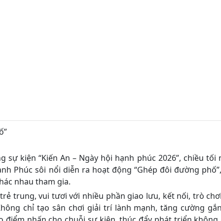
ố”
kiện “Kiến An – Ngày hội hạnh phúc 2026”, chiều tối 
nh Phúc sôi nổi diễn ra hoạt động “Ghép đôi đường phố”,
khác nhau tham gia.
 trung, vui tươi với nhiều phần giao lưu, kết nối, trò chơ
hông chỉ tạo sân chơi giải trí lành mạnh, tăng cường gắn
 điểm nhấn cho chuỗi sự kiện, thúc đẩy phát triển không 