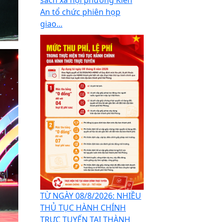
An tổ chức phiên họp
giao...
TỪ NGÀY 08/8/2026: NHIỀU
THỦ TỤC HÀNH CHÍNH
TRỰC TUYẾN TẠI THÀNH