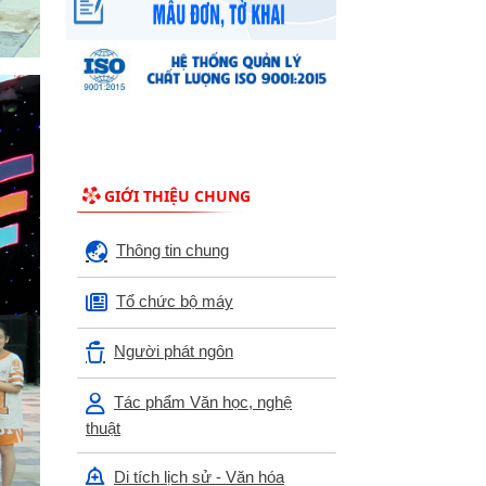
GIỚI THIỆU CHUNG
Thông tin chung
Tổ chức bộ máy
Người phát ngôn
Tác phẩm Văn học, nghệ
thuật
Di tích lịch sử - Văn hóa