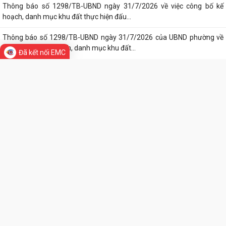
Lớp bồi dưỡng kiến thức An ninh phi truyền thống và Quản trị an ninh
phi truyền thống năm 2026
Công văn số 3357/UBND-KT ngày 28/7/2026 của UBND phường v/v
phối hợp thông tin chương trình khảo...
Đã kết nối EMC
Kế hoạch số 265/KH-UBND ngày 3/8/2026 của UBND phường về triển
TIN MỚI
khai thực hiện Kế hoạch số...
UBND phường làm việc với các hộ dân đang sử dụng đất của UBND
phường tại tổ dân phố Lãm Khê (giáp...
PHƯỜNG KIẾN AN THAM DỰ HỘI NGHỊ TRỰC TUYẾN THÀNH PHỐ VỀ
TIẾN ĐỘ ĐO ĐẠC, LẬP BẢN ĐỒ ĐỊA CHÍNH, LẬP...
Khai mạc huấn luyện Dân quân tự vệ tại chỗ năm 2026
Lễ chào cờ tháng 8/2026
Thông báo số 1298/TB-UBND ngày 31/7/2026 về việc công bố kế
hoạch, danh mục khu đất thực hiện đấu...