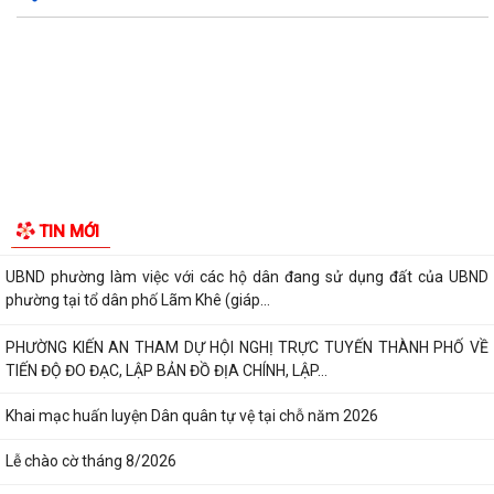
UBND phường triển khai công tác khám sức khoẻ định kỳ, khám sàng
GIỚI THIỆU CHUNG
lọc miễn phí cho người dân trên...
Thông tin chung
Ban đại diện Hội đồng quản trị Ngân hàng Chính sách xã hội phường
Tổ chức bộ máy
Kiến An tổ chức phiên họp giao...
TỪ NGÀY 08/8/2026: NHIỀU THỦ TỤC HÀNH CHÍNH TRỰC TUYẾN TẠI
Người phát ngôn
THÀNH PHỐ HẢI PHÒNG ĐƯỢC THU PHÍ, LỆ PHÍ...
Tác phẩm Văn học, nghệ thuật
Chi bộ trường Tiểu học Quang Trung kết nạp Đảng viên mới
Di tích lịch sử - Văn hóa
Tổ Đại biểu số 05 HĐND thành phố tiếp xúc cử tri sau Kỳ họp thường lệ
giữa năm 2026 HĐND thành phố...
Hội nghị tập huấn công tác Đoàn và phong trào thanh thiếu nhi năm
2026
Công văn số: 20/CV-TYT của Trạm y tế phường v/v công khai số điện
thoại đường dây nóng tiếp nhận...