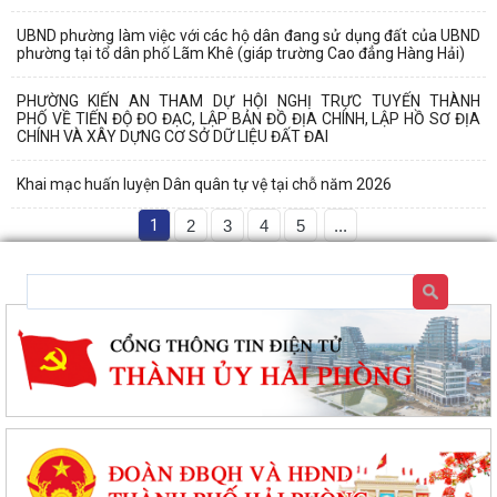
UBND phường làm việc với các hộ dân đang sử dụng đất của UBND
phường tại tổ dân phố Lãm Khê (giáp trường Cao đẳng Hàng Hải)
PHƯỜNG KIẾN AN THAM DỰ HỘI NGHỊ TRỰC TUYẾN THÀNH
PHỐ VỀ TIẾN ĐỘ ĐO ĐẠC, LẬP BẢN ĐỒ ĐỊA CHÍNH, LẬP HỒ SƠ ĐỊA
CHÍNH VÀ XÂY DỰNG CƠ SỞ DỮ LIỆU ĐẤT ĐAI
Khai mạc huấn luyện Dân quân tự vệ tại chỗ năm 2026
1
2
3
4
5
...