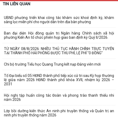
TIN LIÊN QUAN
UBND phường triển khai công tác khám sức khoẻ định kỳ, khám
sàng lọc miễn phí cho người dân trên địa bàn phường
Ban đại diện Hội đồng quản trị Ngân hàng Chính sách xã hội
phường Kiến An tổ chức phiên họp giao ban định kỳ Quý II/2026.
TỪ NGÀY 08/8/2026: NHIỀU THỦ TỤC HÀNH CHÍNH TRỰC TUYẾN
TẠI THÀNH PHỐ HẢI PHÒNG ĐƯỢC THU PHÍ, LỆ PHÍ "0 ĐỒNG"
Chi bộ trường Tiểu học Quang Trung kết nạp Đảng viên mới
Tổ Đại biểu số 05 HĐND thành phố tiếp xúc cử tri sau Kỳ họp thường
lệ giữa năm 2026 HĐND thành phố khóa XVII, nhiệm kỳ 2026 –
2031
Hội nghị tập huấn công tác Đoàn và phong trào thanh thiếu nhi
năm 2026
Lớp bồi dưỡng kiến thức An ninh phi truyền thống và Quản trị an
ninh phi truyền thống năm 2026