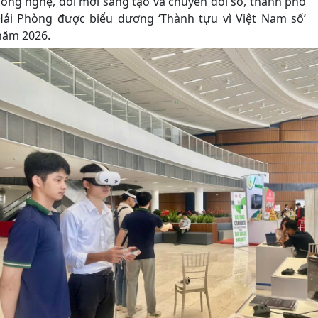
công nghệ, đổi mới sáng tạo và chuyển đổi số, thành phố
Hải Phòng được biểu dương ‘Thành tựu vì Việt Nam số’
năm 2026.