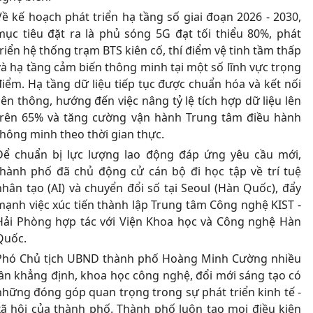
Về kế hoạch phát triển hạ tầng số giai đoạn 2026 - 2030,
mục tiêu đặt ra là phủ sóng 5G đạt tối thiểu 80%, phát
triển hệ thống trạm BTS kiên cố, thí điểm vệ tinh tầm thấp
và hạ tầng cảm biến thông minh tại một số lĩnh vực trọng
điểm. Hạ tầng dữ liệu tiếp tục được chuẩn hóa và kết nối
liên thông, hướng đến việc nâng tỷ lệ tích hợp dữ liệu lên
trên 65% và tăng cường vận hành Trung tâm điều hành
thông minh theo thời gian thực.
Để chuẩn bị lực lượng lao động đáp ứng yêu cầu mới,
thành phố đã chủ động cử cán bộ đi học tập về trí tuệ
nhân tạo (AI) và chuyển đổi số tại Seoul (Hàn Quốc), đẩy
mạnh việc xúc tiến thành lập Trung tâm Công nghệ KIST -
Hải Phòng hợp tác với Viện Khoa học và Công nghệ Hàn
Quốc.
Phó Chủ tịch UBND thành phố Hoàng Minh Cường nhiều
lần khẳng định, khoa học công nghệ, đổi mới sáng tạo có
những đóng góp quan trọng trong sự phát triển kinh tế -
xã hội của thành phố. Thành phố luôn tạo mọi điều kiện