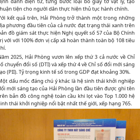
định danh điện tử, từng bước loại bỏ giấy tờ vật lý, tạo
thuận tiện cho người dân thực hiện thủ tục hành chính.
Với kết quả trên, Hải Phòng trở thành một trong những
địa phương đầu tiên của cả nước đạt trạng thái xanh trên
bản đồ giám sát thực hiện Nghị quyết số 57 của Bộ Chính
trị với với 100% đơn vị cấp xã hoàn thành toàn bộ 108 tiêu
hí.
Năm 2025, Hải Phòng vươn lên xếp thứ 3 cả nước về Chỉ
số chuyển đổi số (DTI) và xếp thứ 4 về Chỉ số đổi mới sáng
tạo (PII). Tỷ trọng kinh tế số trong GDP đạt khoảng 30%.
Một dấu mốc đáng chú ý khác là hệ sinh thái khởi nghiệp
đổi mới sáng tạo của Hải Phòng lần đầu tiên được ghi tên
trên bản đồ công nghệ toàn cầu khi lọt vào Top 1.000 hệ
sinh thái khởi nghiệp nổi bật nhất thế giới, xếp hạng 765.