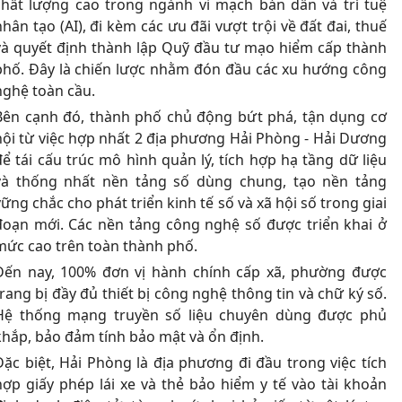
chất lượng cao trong ngành vi mạch bán dẫn và trí tuệ
nhân tạo (AI), đi kèm các ưu đãi vượt trội về đất đai, thuế
và quyết định thành lập Quỹ đầu tư mạo hiểm cấp thành
phố. Đây là chiến lược nhằm đón đầu các xu hướng công
nghệ toàn cầu.
Bên cạnh đó, thành phố chủ động bứt phá, tận dụng cơ
hội từ việc hợp nhất 2 địa phương Hải Phòng - Hải Dương
để tái cấu trúc mô hình quản lý, tích hợp hạ tầng dữ liệu
và thống nhất nền tảng số dùng chung, tạo nền tảng
vững chắc cho phát triển kinh tế số và xã hội số trong giai
đoạn mới. Các nền tảng công nghệ số được triển khai ở
mức cao trên toàn thành phố.
Đến nay, 100% đơn vị hành chính cấp xã, phường được
trang bị đầy đủ thiết bị công nghệ thông tin và chữ ký số.
Hệ thống mạng truyền số liệu chuyên dùng được phủ
khắp, bảo đảm tính bảo mật và ổn định.
Đặc biệt, Hải Phòng là địa phương đi đầu trong việc tích
hợp giấy phép lái xe và thẻ bảo hiểm y tế vào tài khoản