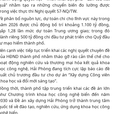
quả” nhằm tạo ra những chuyển biến đo lường được
trong việc thực thi Nghị quyết 57-NQ/TW.
Về phân bổ nguồn lực, dự toán chi cho lĩnh vực này trong
năm 2026 được chủ động bố trí khoảng 1.100 tỷ đồng,
gấp 1,28 lần mức dự toán Trung ương giao; trong đó
dành riêng 500 tỷ đồng chi đầu tư phát triển cho Quỹ đầu
tư mạo hiểm thành phố.
Bên cạnh việc tiếp tục triển khai các nghị quyết chuyên đề
của HĐND thành phố nhằm tháo gỡ rào cản thể chế cho
hoạt động nghiên cứu và thương mại hóa kết quả khoa
học công nghệ, Hải Phòng đang tích cực lập báo cáo đề
xuất chủ trương đầu tư cho dự án “Xây dựng Công viên
khoa học và đổi mới sáng tạo”.
Đồng thời, thành phố tập trung triển khai các đề án lớn
như Chương trình khoa học công nghệ biển đến năm
2030 và Đề án xây dựng Hải Phòng trở thành trung tâm
quốc tế về đào tạo, nghiên cứu, ứng dụng khoa học công
nghệ biển.