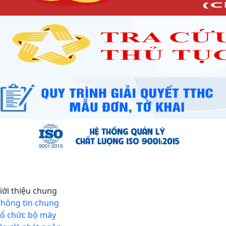
iới thiệu chung
Thông tin chung
Tổ chức bộ máy