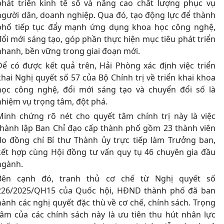
phát triển kinh tế số và nâng cao chất lượng phục vụ
người dân, doanh nghiệp. Qua đó, tạo động lực để thành
phố tiếp tục đẩy mạnh ứng dụng khoa học công nghệ,
đổi mới sáng tạo, góp phần thực hiện mục tiêu phát triển
nhanh, bền vững trong giai đoạn mới.
Để có được kết quả trên, Hải Phòng xác định việc triển
khai Nghị quyết số 57 của Bộ Chính trị về triển khai khoa
học công nghệ, đổi mới sáng tạo và chuyển đổi số là
nhiệm vụ trọng tâm, đột phá.
Minh chứng rõ nét cho quyết tâm chính trị này là việc
thành lập Ban Chỉ đạo cấp thành phố gồm 23 thành viên
do đồng chí Bí thư Thành ủy trực tiếp làm Trưởng ban,
kết hợp cùng Hội đồng tư vấn quy tụ 46 chuyên gia đầu
ngành.
Bên cạnh đó, tranh thủ cơ chế từ Nghị quyết số
226/2025/QH15 của Quốc hội, HĐND thành phố đã ban
hành các nghị quyết đặc thù về cơ chế, chính sách. Trọng
tâm của các chính sách này là ưu tiên thu hút nhân lực