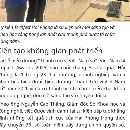
S
ự kiện Techfest Hai Phong là sự kiện đổi mới sáng tạo và
khoa học công nghệ lớn nhất của thành phố được tổ chức
hằng năm.
Kiến tạo không gian phát triển
Tại Lễ biểu dương "Thành tựu vì Việt Nam số" (Viet Nam I4
Impact Awards 2026) vào cuối tháng 5 vừa qua, Hải
Phòng là 1 trong 23 địa phương, doanh nghiệp và cá
nhân tiêu biểu được biểu dương “Thành tựu vì Việt Nam
số” năm 2026 vì đã có thành tích tổ chức triển khai khoa
học công nghệ, đổi mới sáng tạo và chuyển đổi số.
Theo ông Nguyễn Cao Thắng, Giám đốc Sở Khoa học và
Công nghệ, việc được vinh danh tại sự kiện tiếp tục khẳng
định những kết quả tích cực của Hải Phòng trong thúc
đẩy chuyển đổi số toàn diện, xây dựng chính quyền số,