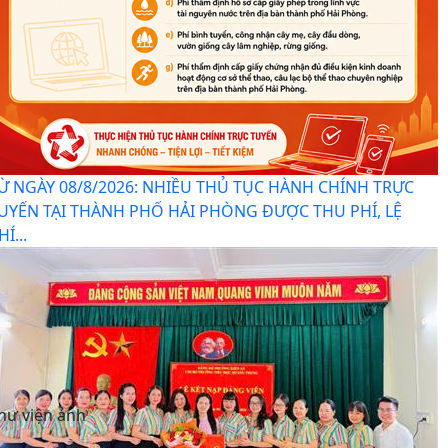
Ừ NGÀY 08/8/2026: NHIỀU THỦ TỤC HÀNH CHÍNH TRỰC
UYẾN TẠI THÀNH PHỐ HẢI PHÒNG ĐƯỢC THU PHÍ, LỆ
HÍ...
hư viện ảnh