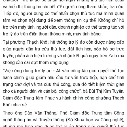
và hiển thị thông tin chi tiết để người dùng tham khảo, tra cứu.
Tiếp đó, người dùng có thể nhấn chọn thủ tục mà mình quan
tâm và chọn nội dung để xem thông tin cụ thể. Không chỉ hỗ
trợ trên máy tính, người dân, doanh nghiệp có thể tương tác với
trợ lý ảo trên điện thoại thông minh, máy tính bảng…
Tại phường Thạch Khôi, hệ thống trợ lý ảo còn được nâng cấp
giúp người dân tra cứu thủ tục, đặt lịch hẹn, nộp hồ sơ trực
tuyến, phản ánh hiện trường và nhận kết quả ngay trên Zalo mà
không cần cài đặt thêm ứng dụng.
“Việc ứng dụng trợ lý ảo - AI vào công tác giải quyết thủ tục
hành chính giúp giảm nhu cầu tư vấn trực tiếp, hạn chế tình
trạng chờ đợi và tra cứu thủ công, qua đó tiết kiệm thời gian
cho cả người dân và cán bộ, công chức”, bà Bùi Thị Kim Tuyến,
Giám đốc Trung tâm Phục vụ hành chính công phường Thạch
Khôi chia sẻ.
Theo ông Đào Văn Thắng, Phó Giám đốc Trung tâm Công
nghệ thông tin và Truyền thông (Sở Khoa học và Công nghệ),
những mô hình ứng dụng trợ lý ảo trong giải quyết thủ tục