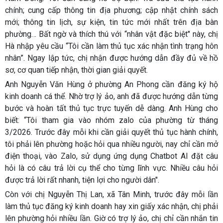
chính; cung cấp thông tin địa phương; cập nhật chính sách
mới; thông tin lịch, sự kiện, tin tức mới nhất trên địa bàn
phường… Bất ngờ và thích thú với “nhân vật đặc biệt" này, chị
Hà nhập yêu cầu “Tôi cần làm thủ tục xác nhận tình trạng hôn
nhân”. Ngay lập tức, chị nhận được hướng dẫn đầy đủ về hồ
sơ, cơ quan tiếp nhận, thời gian giải quyết.
Anh Nguyễn Văn Hùng ở phường An Phong cần đăng ký hộ
kinh doanh cá thể. Nhờ trợ lý ảo, anh đã được hướng dẫn từng
bước và hoàn tất thủ tục trực tuyến dễ dàng. Anh Hùng cho
biết: “Tôi tham gia vào nhóm zalo của phường từ tháng
3/2026. Trước đây mỗi khi cần giải quyết thủ tục hành chính,
tôi phải lên phường hoặc hỏi qua nhiều người, nay chỉ cần mở
điện thoại, vào Zalo, sử dụng ứng dụng Chatbot AI đặt câu
hỏi là có câu trả lời cụ thể cho từng lĩnh vực. Nhiều câu hỏi
được trả lời rất nhanh, tiện lợi cho người dân".
Còn với chị Nguyễn Thị Lan, xã Tân Minh, trước đây mỗi lần
làm thủ tục đăng ký kinh doanh hay xin giấy xác nhận, chị phải
lên phường hỏi nhiều lần. Giờ có trợ lý ảo, chị chỉ cần nhắn tin