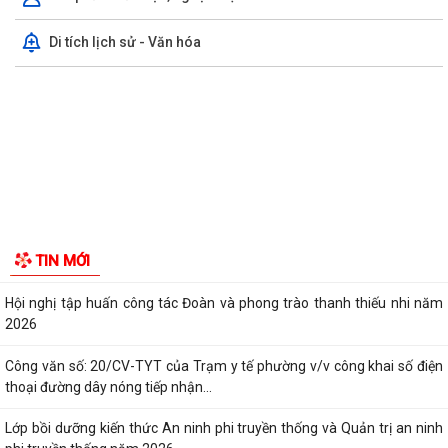
Di tích lịch sử - Văn hóa
UBND phường triển khai công tác khám sức khoẻ định kỳ, khám sàng
lọc miễn phí cho người dân trên...
Ban đại diện Hội đồng quản trị Ngân hàng Chính sách xã hội phường
Kiến An tổ chức phiên họp giao...
TỪ NGÀY 08/8/2026: NHIỀU THỦ TỤC HÀNH CHÍNH TRỰC TUYẾN TẠI
THÀNH PHỐ HẢI PHÒNG ĐƯỢC THU PHÍ, LỆ PHÍ...
Chi bộ trường Tiểu học Quang Trung kết nạp Đảng viên mới
Tổ Đại biểu số 05 HĐND thành phố tiếp xúc cử tri sau Kỳ họp thường lệ
TIN MỚI
giữa năm 2026 HĐND thành phố...
Hội nghị tập huấn công tác Đoàn và phong trào thanh thiếu nhi năm
2026