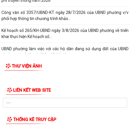
Công văn số: 20/CV-TYT của Trạm y tế phường v/v công khai số điện
thoại đường dây nóng tiếp nhận...
Lớp bồi dưỡng kiến thức An ninh phi truyền thống và Quản trị an ninh
phi truyền thống năm 2026
Công văn số 3357/UBND-KT ngày 28/7/2026 của UBND phường v/v
phối hợp thông tin chương trình khảo...
Kế hoạch số 265/KH-UBND ngày 3/8/2026 của UBND phường về triển
khai thực hiện Kế hoạch số...
UBND phường làm việc với các hộ dân đang sử dụng đất của UBND
phường tại tổ dân phố Lãm Khê (giáp...
THƯ VIỆN ẢNH
PHƯỜNG KIẾN AN THAM DỰ HỘI NGHỊ TRỰC TUYẾN THÀNH PHỐ VỀ
TIẾN ĐỘ ĐO ĐẠC, LẬP BẢN ĐỒ ĐỊA CHÍNH, LẬP...
Khai mạc huấn luyện Dân quân tự vệ tại chỗ năm 2026
LIÊN KẾT WEB SITE