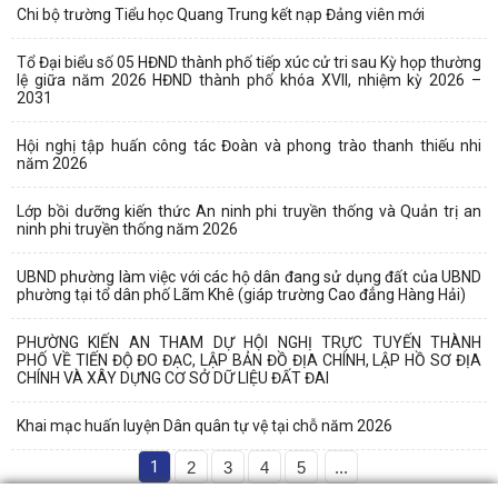
Chi bộ trường Tiểu học Quang Trung kết nạp Đảng viên mới
Tổ Đại biểu số 05 HĐND thành phố tiếp xúc cử tri sau Kỳ họp thường
lệ giữa năm 2026 HĐND thành phố khóa XVII, nhiệm kỳ 2026 –
2031
Hội nghị tập huấn công tác Đoàn và phong trào thanh thiếu nhi
năm 2026
Lớp bồi dưỡng kiến thức An ninh phi truyền thống và Quản trị an
ninh phi truyền thống năm 2026
UBND phường làm việc với các hộ dân đang sử dụng đất của UBND
phường tại tổ dân phố Lãm Khê (giáp trường Cao đẳng Hàng Hải)
PHƯỜNG KIẾN AN THAM DỰ HỘI NGHỊ TRỰC TUYẾN THÀNH
PHỐ VỀ TIẾN ĐỘ ĐO ĐẠC, LẬP BẢN ĐỒ ĐỊA CHÍNH, LẬP HỒ SƠ ĐỊA
CHÍNH VÀ XÂY DỰNG CƠ SỞ DỮ LIỆU ĐẤT ĐAI
Khai mạc huấn luyện Dân quân tự vệ tại chỗ năm 2026
1
2
3
4
5
...