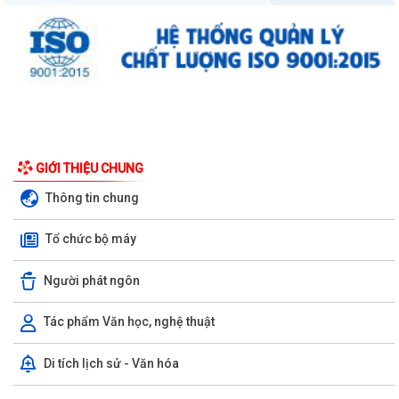
UBND phường triển khai công tác khám sức khoẻ định kỳ, khám sàng
GIỚI THIỆU CHUNG
lọc miễn phí cho người dân trên...
Thông tin chung
Ban đại diện Hội đồng quản trị Ngân hàng Chính sách xã hội phường
Tổ chức bộ máy
Kiến An tổ chức phiên họp giao...
TỪ NGÀY 08/8/2026: NHIỀU THỦ TỤC HÀNH CHÍNH TRỰC TUYẾN TẠI
Người phát ngôn
THÀNH PHỐ HẢI PHÒNG ĐƯỢC THU PHÍ, LỆ PHÍ...
Tác phẩm Văn học, nghệ thuật
Chi bộ trường Tiểu học Quang Trung kết nạp Đảng viên mới
Di tích lịch sử - Văn hóa
Tổ Đại biểu số 05 HĐND thành phố tiếp xúc cử tri sau Kỳ họp thường lệ
giữa năm 2026 HĐND thành phố...