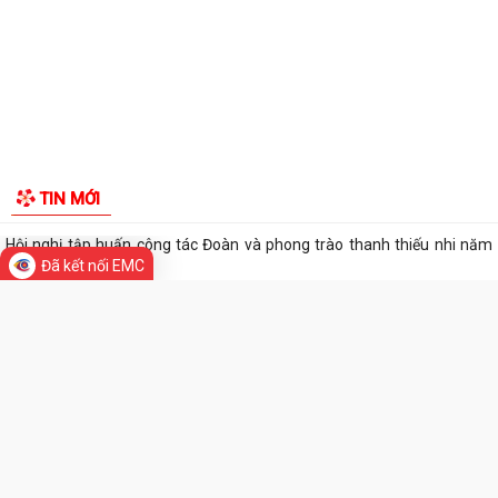
Hội nghị tập huấn công tác Đoàn và phong trào thanh thiếu nhi năm
2026
Công văn số: 20/CV-TYT của Trạm y tế phường v/v công khai số điện
thoại đường dây nóng tiếp nhận...
Lớp bồi dưỡng kiến thức An ninh phi truyền thống và Quản trị an ninh
phi truyền thống năm 2026
Công văn số 3357/UBND-KT ngày 28/7/2026 của UBND phường v/v
Đã kết nối EMC
phối hợp thông tin chương trình khảo...
Kế hoạch số 265/KH-UBND ngày 3/8/2026 của UBND phường về triển
TIN MỚI
khai thực hiện Kế hoạch số...
UBND phường làm việc với các hộ dân đang sử dụng đất của UBND
phường tại tổ dân phố Lãm Khê (giáp...
PHƯỜNG KIẾN AN THAM DỰ HỘI NGHỊ TRỰC TUYẾN THÀNH PHỐ VỀ
TIẾN ĐỘ ĐO ĐẠC, LẬP BẢN ĐỒ ĐỊA CHÍNH, LẬP...