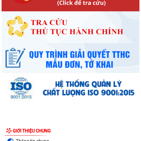
UBND phường triển khai công tác khám sức khoẻ định kỳ, khám sàng
lọc miễn phí cho người dân trên...
Ban đại diện Hội đồng quản trị Ngân hàng Chính sách xã hội phường
GIỚI THIỆU CHUNG
Kiến An tổ chức phiên họp giao...