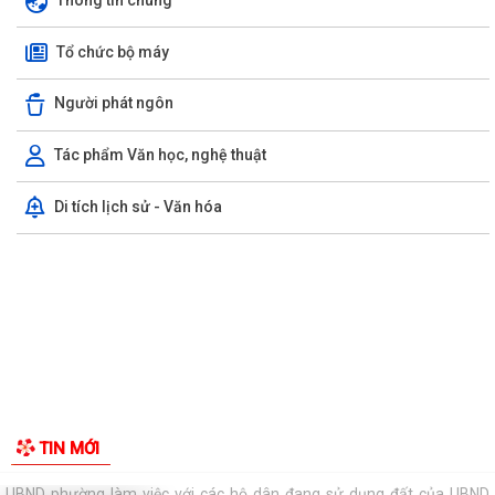
Thông tin chung
TỪ NGÀY 08/8/2026: NHIỀU THỦ TỤC HÀNH CHÍNH TRỰC TUYẾN TẠI
Tổ chức bộ máy
THÀNH PHỐ HẢI PHÒNG ĐƯỢC THU PHÍ, LỆ PHÍ...
Chi bộ trường Tiểu học Quang Trung kết nạp Đảng viên mới
Người phát ngôn
Tổ Đại biểu số 05 HĐND thành phố tiếp xúc cử tri sau Kỳ họp thường lệ
Tác phẩm Văn học, nghệ thuật
giữa năm 2026 HĐND thành phố...
Di tích lịch sử - Văn hóa
Hội nghị tập huấn công tác Đoàn và phong trào thanh thiếu nhi năm
2026
Công văn số: 20/CV-TYT của Trạm y tế phường v/v công khai số điện
thoại đường dây nóng tiếp nhận...
Lớp bồi dưỡng kiến thức An ninh phi truyền thống và Quản trị an ninh
phi truyền thống năm 2026
Công văn số 3357/UBND-KT ngày 28/7/2026 của UBND phường v/v
phối hợp thông tin chương trình khảo...
Kế hoạch số 265/KH-UBND ngày 3/8/2026 của UBND phường về triển