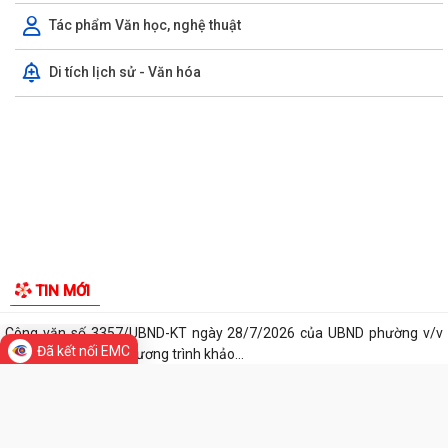
Tác phẩm Văn học, nghệ thuật
Chi bộ trường Tiểu học Quang Trung kết nạp Đảng viên mới
Di tích lịch sử - Văn hóa
Tổ Đại biểu số 05 HĐND thành phố tiếp xúc cử tri sau Kỳ họp thường lệ
giữa năm 2026 HĐND thành phố...
Hội nghị tập huấn công tác Đoàn và phong trào thanh thiếu nhi năm
2026
Công văn số: 20/CV-TYT của Trạm y tế phường v/v công khai số điện
thoại đường dây nóng tiếp nhận...
Lớp bồi dưỡng kiến thức An ninh phi truyền thống và Quản trị an ninh
TIN MỚI
phi truyền thống năm 2026
Công văn số 3357/UBND-KT ngày 28/7/2026 của UBND phường v/v
Đã kết nối EMC
phối hợp thông tin chương trình khảo...
Kế hoạch số 265/KH-UBND ngày 3/8/2026 của UBND phường về triển
khai thực hiện Kế hoạch số...