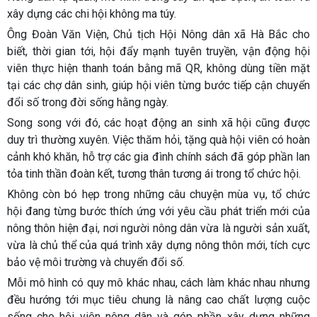
xây dựng các chi hội không ma túy.
Ông Đoàn Văn Viện, Chủ tịch Hội Nông dân xã Hà Bắc cho
biết, thời gian tới, hội đẩy mạnh tuyên truyền, vận động hội
viên thực hiện thanh toán bằng mã QR, không dùng tiền mặt
tại các chợ dân sinh, giúp hội viên từng bước tiếp cận chuyển
đổi số trong đời sống hằng ngày.
Song song với đó, các hoạt động an sinh xã hội cũng được
duy trì thường xuyên. Việc thăm hỏi, tặng quà hội viên có hoàn
cảnh khó khăn, hỗ trợ các gia đình chính sách đã góp phần lan
tỏa tinh thần đoàn kết, tương thân tương ái trong tổ chức hội.
Không còn bó hẹp trong những câu chuyện mùa vụ, tổ chức
hội đang từng bước thích ứng với yêu cầu phát triển mới của
nông thôn hiện đại, nơi người nông dân vừa là người sản xuất,
vừa là chủ thể của quá trình xây dựng nông thôn mới, tích cực
bảo vệ môi trường và chuyển đổi số.
Mỗi mô hình có quy mô khác nhau, cách làm khác nhau nhưng
đều hướng tới mục tiêu chung là nâng cao chất lượng cuộc
sống cho hội viên nông dân và góp phần xây dựng những