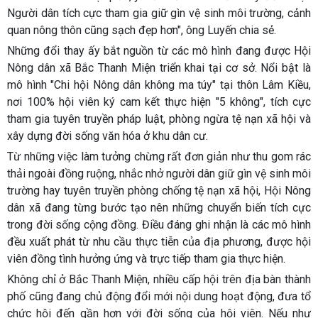
Người dân tích cực tham gia giữ gìn vệ sinh môi trường, cảnh
quan nông thôn cũng sạch đẹp hơn", ông Luyến chia sẻ.
Những đổi thay ấy bắt nguồn từ các mô hình đang được Hội
Nông dân xã Bắc Thanh Miện triển khai tại cơ sở. Nổi bật là
mô hình "Chi hội Nông dân không ma túy" tại thôn Lâm Kiều,
nơi 100% hội viên ký cam kết thực hiện "5 không", tích cực
tham gia tuyên truyền pháp luật, phòng ngừa tệ nạn xã hội và
xây dựng đời sống văn hóa ở khu dân cư.
Từ những việc làm tưởng chừng rất đơn giản như thu gom rác
thải ngoài đồng ruộng, nhắc nhở người dân giữ gìn vệ sinh môi
trường hay tuyên truyền phòng chống tệ nạn xã hội, Hội Nông
dân xã đang từng bước tạo nên những chuyển biến tích cực
trong đời sống cộng đồng. Điều đáng ghi nhận là các mô hình
đều xuất phát từ nhu cầu thực tiễn của địa phương, được hội
viên đồng tình hưởng ứng và trực tiếp tham gia thực hiện.
Không chỉ ở Bắc Thanh Miện, nhiều cấp hội trên địa bàn thành
phố cũng đang chủ động đổi mới nội dung hoạt động, đưa tổ
chức hội đến gần hơn với đời sống của hội viên. Nếu như