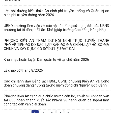
năm 2026
Lớp bồi dưỡng kiến thức An ninh phi truyền thống và Quản trị an
ninh phi truyền thống năm 2026
UBND phường làm việc với các hộ dân đang sử dụng đất của UBND
phường tại tổ dân phố Lãm Khê (giáp trường Cao đẳng Hàng Hải)
PHƯỜNG KIẾN AN THAM DỰ HỘI NGHỊ TRỰC TUYẾN THÀNH
PHỐ VỀ TIẾN ĐỘ ĐO ĐẠC, LẬP BẢN ĐỒ ĐỊA CHÍNH, LẬP HỒ SƠ ĐỊA
CHÍNH VÀ XÂY DỰNG CƠ SỞ DỮ LIỆU ĐẤT ĐAI
Khai mạc huấn luyện Dân quân tự vệ tại chỗ năm 2026
Lễ chào cờ tháng 8/2026
Các chí lãnh đạo Đảng ủy, HĐND, UBND phường Kiến An và Công
đoàn phường dâng hương tưởng niệm đồng chí Nguyễn Đức Cảnh
Phường Kiến An tặng quà chúc mừng cán bộ, chiến sĩ Lữ đoàn vận
tải 653 hoàn thành xuất sắc nhiệm vụ hành quân dã ngoại làm
công tác dân vận giai đoạn...