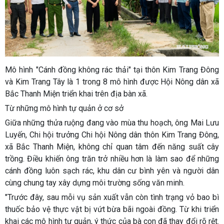
Mô hình "Cánh đồng không rác thải" tại thôn Kim Trang Đông
và Kim Trang Tây là 1 trong 8 mô hình được Hội Nông dân xã
Bắc Thanh Miện triển khai trên địa bàn xã.
Từ những mô hình tự quản ở cơ sở
Giữa những thửa ruộng đang vào mùa thu hoạch, ông Mai Lưu
Luyến, Chi hội trưởng Chi hội Nông dân thôn Kim Trang Đông,
xã Bắc Thanh Miện, không chỉ quan tâm đến năng suất cây
trồng. Điều khiến ông trăn trở nhiều hơn là làm sao để những
cánh đồng luôn sạch rác, khu dân cư bình yên và người dân
cùng chung tay xây dựng môi trường sống văn minh.
"Trước đây, sau mỗi vụ sản xuất vẫn còn tình trạng vỏ bao bì
thuốc bảo vệ thực vật bị vứt bừa bãi ngoài đồng. Từ khi triển
khai các mô hình tự quản, ý thức của bà con đã thay đổi rõ rệt.