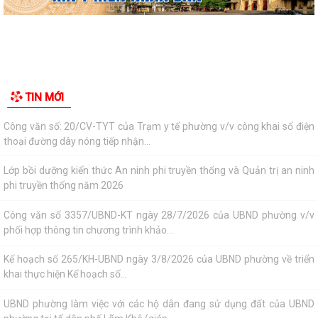
phi truyền thống năm 2026
Công văn số 3357/UBND-KT ngày 28/7/2026 của UBND phường v/v
phối hợp thông tin chương trình khảo...
Kế hoạch số 265/KH-UBND ngày 3/8/2026 của UBND phường về triển
TIN MỚI
khai thực hiện Kế hoạch số...
UBND phường làm việc với các hộ dân đang sử dụng đất của UBND
phường tại tổ dân phố Lãm Khê (giáp...
PHƯỜNG KIẾN AN THAM DỰ HỘI NGHỊ TRỰC TUYẾN THÀNH PHỐ VỀ
TIẾN ĐỘ ĐO ĐẠC, LẬP BẢN ĐỒ ĐỊA CHÍNH, LẬP...
Khai mạc huấn luyện Dân quân tự vệ tại chỗ năm 2026
Lễ chào cờ tháng 8/2026
Thông báo số 1298/TB-UBND ngày 31/7/2026 về việc công bố kế
hoạch, danh mục khu đất thực hiện đấu...