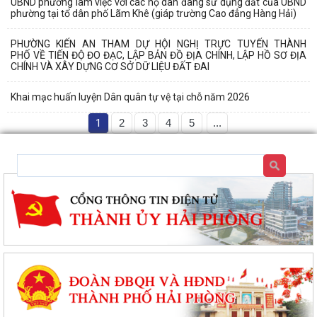
UBND phường làm việc với các hộ dân đang sử dụng đất của UBND
phường tại tổ dân phố Lãm Khê (giáp trường Cao đẳng Hàng Hải)
PHƯỜNG KIẾN AN THAM DỰ HỘI NGHỊ TRỰC TUYẾN THÀNH
PHỐ VỀ TIẾN ĐỘ ĐO ĐẠC, LẬP BẢN ĐỒ ĐỊA CHÍNH, LẬP HỒ SƠ ĐỊA
CHÍNH VÀ XÂY DỰNG CƠ SỞ DỮ LIỆU ĐẤT ĐAI
Khai mạc huấn luyện Dân quân tự vệ tại chỗ năm 2026
1
2
3
4
5
...