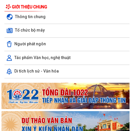
UBND phường triển khai công tác khám sức khoẻ định kỳ, khám sàng
GIỚI THIỆU CHUNG
lọc miễn phí cho người dân trên...
Thông tin chung
Ban đại diện Hội đồng quản trị Ngân hàng Chính sách xã hội phường
Tổ chức bộ máy
Kiến An tổ chức phiên họp giao...
TỪ NGÀY 08/8/2026: NHIỀU THỦ TỤC HÀNH CHÍNH TRỰC TUYẾN TẠI
Người phát ngôn
THÀNH PHỐ HẢI PHÒNG ĐƯỢC THU PHÍ, LỆ PHÍ...
Tác phẩm Văn học, nghệ thuật
Chi bộ trường Tiểu học Quang Trung kết nạp Đảng viên mới
Di tích lịch sử - Văn hóa
Tổ Đại biểu số 05 HĐND thành phố tiếp xúc cử tri sau Kỳ họp thường lệ
giữa năm 2026 HĐND thành phố...
Hội nghị tập huấn công tác Đoàn và phong trào thanh thiếu nhi năm
2026
Công văn số: 20/CV-TYT của Trạm y tế phường v/v công khai số điện
thoại đường dây nóng tiếp nhận...
Lớp bồi dưỡng kiến thức An ninh phi truyền thống và Quản trị an ninh