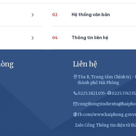
Hệ thống văn bản
02
Thông tin liên hệ
04
hòng
Liên hệ
Tòa B, Trung tâm Chính trị 
thành phố Hải Phòng
0225.3821.055
-
0225.3747.35
congthongtindientu@haipho
fb.com/www.haiphong.gov.v
Zalo Cổng Thông tin điện tử t