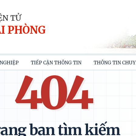
ỆN TỬ
I PHÒNG
NGHIỆP
TIẾP CẬN THÔNG TIN
THÔNG TIN CHUY
404
ang bạn tìm kiếm