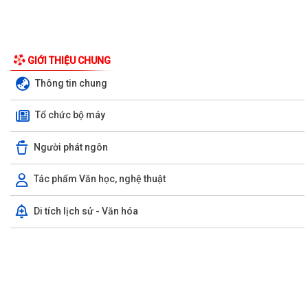
GIỚI THIỆU CHUNG
Thông tin chung
Tổ chức bộ máy
Người phát ngôn
Tác phẩm Văn học, nghệ thuật
Di tích lịch sử - Văn hóa
UBND phường triển khai công tác khám sức khoẻ định kỳ, khám sàng
lọc miễn phí cho người dân trên...
Ban đại diện Hội đồng quản trị Ngân hàng Chính sách xã hội phường
Kiến An tổ chức phiên họp giao...