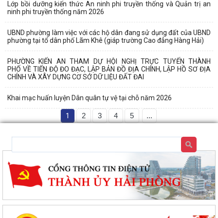
Lớp bồi dưỡng kiến thức An ninh phi truyền thống và Quản trị an
ninh phi truyền thống năm 2026
UBND phường làm việc với các hộ dân đang sử dụng đất của UBND
phường tại tổ dân phố Lãm Khê (giáp trường Cao đẳng Hàng Hải)
PHƯỜNG KIẾN AN THAM DỰ HỘI NGHỊ TRỰC TUYẾN THÀNH
PHỐ VỀ TIẾN ĐỘ ĐO ĐẠC, LẬP BẢN ĐỒ ĐỊA CHÍNH, LẬP HỒ SƠ ĐỊA
CHÍNH VÀ XÂY DỰNG CƠ SỞ DỮ LIỆU ĐẤT ĐAI
Khai mạc huấn luyện Dân quân tự vệ tại chỗ năm 2026
1
2
3
4
5
...