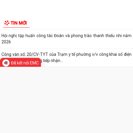
TỪ NGÀY 08/8/2026: NHIỀU THỦ TỤC HÀNH CHÍNH TRỰC TUYẾN TẠI
THÀNH PHỐ HẢI PHÒNG ĐƯỢC THU PHÍ, LỆ PHÍ...
Chi bộ trường Tiểu học Quang Trung kết nạp Đảng viên mới
Tổ Đại biểu số 05 HĐND thành phố tiếp xúc cử tri sau Kỳ họp thường lệ
TIN MỚI
giữa năm 2026 HĐND thành phố...
Hội nghị tập huấn công tác Đoàn và phong trào thanh thiếu nhi năm
2026
Đã kết nối EMC
Công văn số: 20/CV-TYT của Trạm y tế phường v/v công khai số điện
thoại đường dây nóng tiếp nhận...
Lớp bồi dưỡng kiến thức An ninh phi truyền thống và Quản trị an ninh
phi truyền thống năm 2026
Công văn số 3357/UBND-KT ngày 28/7/2026 của UBND phường v/v
phối hợp thông tin chương trình khảo...
Kế hoạch số 265/KH-UBND ngày 3/8/2026 của UBND phường về triển