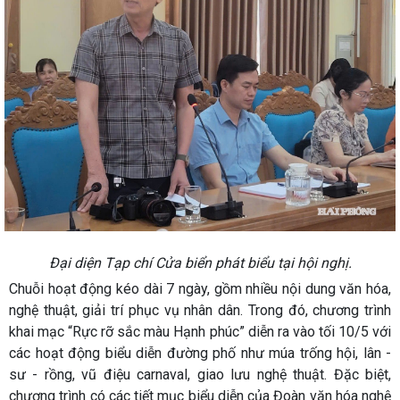
Đại diện Tạp chí Cửa biển phát biểu tại hội nghị.
Chuỗi hoạt động kéo dài 7 ngày, gồm nhiều nội dung văn hóa,
nghệ thuật, giải trí phục vụ nhân dân. Trong đó, chương trình
khai mạc “Rực rỡ sắc màu Hạnh phúc” diễn ra vào tối 10/5 với
các hoạt động biểu diễn đường phố như múa trống hội, lân -
sư - rồng, vũ điệu carnaval, giao lưu nghệ thuật. Đặc biệt,
chương trình có các tiết mục biểu diễn của Đoàn văn hóa nghệ