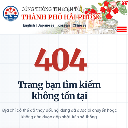
CỔNG THÔNG TIN ĐIỆN TỬ
THÀNH PHỐ HẢI PHÒNG
English
|
Japanese
|
Korean
|
Chinese
404
Trang bạn tìm kiếm
không tồn tại
Địa chỉ có thể đã thay đổi, nội dung đã được di chuyển hoặc
không còn được cập nhật trên hệ thống.