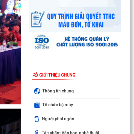
2026
Công văn số 3357/UBND-KT ngày 28/7/2026
của UBND phường v/v phối hợp thông tin
chương trình khảo...
Kế hoạch số 265/KH-UBND ngày 3/8/2026 của
UBND phường về triển khai thực hiện Kế hoạch
số...
UBND phường làm việc với các hộ dân đang sử
dụng đất của UBND phường tại tổ dân phố Lãm
GIỚI THIỆU CHUNG
Khê (giáp...
PHƯỜNG KIẾN AN THAM DỰ HỘI NGHỊ TRỰC
Thông tin chung
TUYẾN THÀNH PHỐ VỀ TIẾN ĐỘ ĐO ĐẠC, LẬP
BẢN ĐỒ ĐỊA CHÍNH, LẬP...
Tổ chức bộ máy
Khai mạc huấn luyện Dân quân tự vệ tại chỗ
Người phát ngôn
năm 2026
Lễ chào cờ tháng 8/2026
Tác phẩm Văn học, nghệ thuật