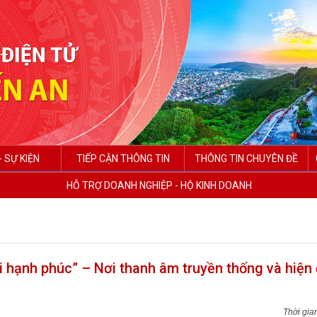
- SỰ KIỆN
TIẾP CẬN THÔNG TIN
THÔNG TIN CHUYÊN ĐỀ
HỖ TRỢ DOANH NGHIỆP - HỘ KINH DOANH
 hạnh phúc” – Nơi thanh âm truyền thống và hiện 