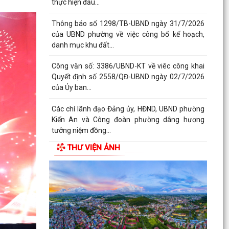
Phường Kiến An tặng quà chúc mừng cán bộ,
chiến sĩ Lữ đoàn vận tải 653 hoàn thành xuất
sắc nhiệm vụ...
Ban vận động thành lập Hội Doanh nghiệp họp
chuẩn bị công tác tổ chức Đại hội thành lập Hội
Doanh...
Hội nghị tập huấn triển khai thủ tục hành chính
của Đảng trên môi trường điện tử, giai đoạn 2
UBND phường tiếp ông Phạm Văn Hành – Khu
Chung cư Bắc Sơn
THƯ VIỆN ẢNH
Phường Kiến An tham dự Hội nghị báo cáo viên
tháng 7
QUYẾT ĐỊNH Về việc công bố Danh mục thủ tục
hành chính mới ban hành, bị bãi bỏ thuộc phạm
vi chức...
QUYẾT ĐỊNH Về việc ủy quyền thực hiện nhiệm