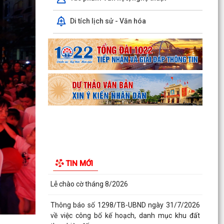
Thông báo số 1298/TB-UBND ngày 31/7/2026
Di tích lịch sử - Văn hóa
về việc công bố kế hoạch, danh mục khu đất
thực hiện đấu...
Thông báo số 1298/TB-UBND ngày 31/7/2026
của UBND phường về việc công bố kế hoạch,
danh mục khu đất...
Công văn số: 3386/UBND-KT về viêc công khai
Quyết định số 2558/QĐ-UBND ngày 02/7/2026
của Ủy ban...
Các chí lãnh đạo Đảng ủy, HĐND, UBND phường
Kiến An và Công đoàn phường dâng hương
TIN MỚI
tưởng niệm đồng...
Công văn số:3384/UBND-KT ngày 29/7/2026
của UBND phường v/v công khai Quyết định số
2622/QĐ-UBND...