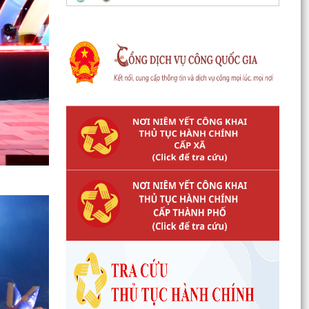
Công văn số 3385/UBND-KT ngày 29/7/2026
của UBND phường v/v công khai Quyết định của
Chủ tịch Ủy...
Tổ Đại biểu số 05 HĐND thành phố tiếp xúc cử tri
sau Kỳ họp thường lệ giữa năm 2026 HĐND
thành phố...
Hội nghị tập huấn công tác Đoàn và phong trào
thanh thiếu nhi năm 2026
Công văn số: 20/CV-TYT của Trạm y tế phường
v/v công khai số điện thoại đường dây nóng tiếp
nhận...
Lớp bồi dưỡng kiến thức An ninh phi truyền
thống và Quản trị an ninh phi truyền thống năm