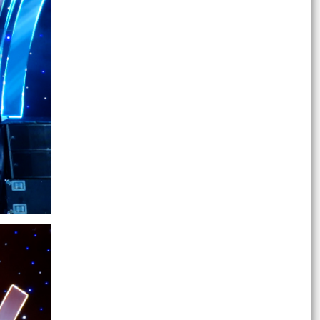
Thông báo số 1289/TB-UBND ngày 28/7/2026
của UBND phường về việc tổ chức hội nghị đối
thoại giữa...
Kế hoạch số 250/KH-UBND ngày 28/7/2026 của
UBND phường tổ chức hội nghị đối thoại giữa
lãnh đạo Ủy...
Công văn số: 3348 /UBND-XDNNMT ngày
27/7/2026 của UBND phường về việc công bố
công khai Danh mục...
Công văn số: 3342/UBND-VP ngày 27/7/2026
của UBND phường v/v triển khai thực hiện quy
định về phát...
Đoàn Giám sát theo Quyết định số 02 -QĐ/BCĐ
của Ban Chỉ đạo phòng, chống tham nhũng,
lãng phí, tiêu...
QUYẾT ĐỊNH số 1416/QĐ-UBND ngày