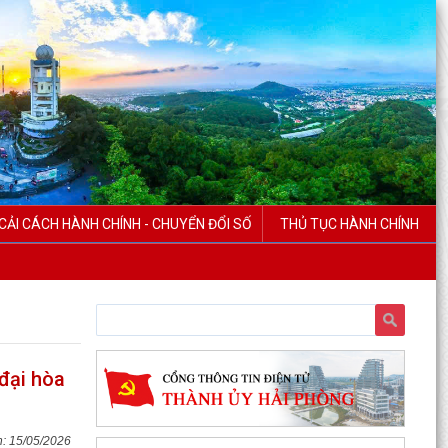
CẢI CÁCH HÀNH CHÍNH - CHUYỂN ĐỔI SỐ
THỦ TỤC HÀNH CHÍNH
đại hòa
15/05/2026