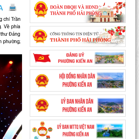
g chí Trần
. Về phía
 thư Đảng
m phường;