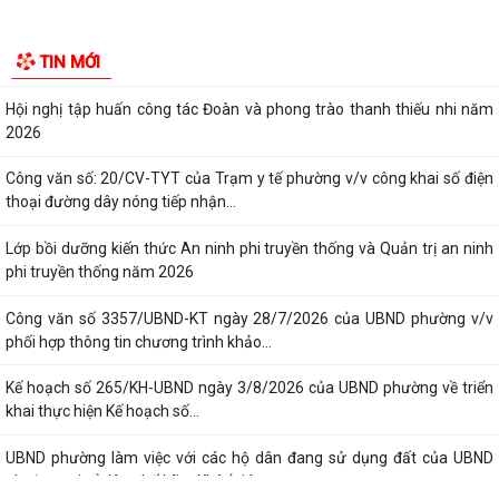
Tổ Đại biểu số 05 HĐND thành phố tiếp xúc cử tri sau Kỳ họp thường lệ
TIN MỚI
giữa năm 2026 HĐND thành phố...
Hội nghị tập huấn công tác Đoàn và phong trào thanh thiếu nhi năm
2026
Công văn số: 20/CV-TYT của Trạm y tế phường v/v công khai số điện
thoại đường dây nóng tiếp nhận...
Lớp bồi dưỡng kiến thức An ninh phi truyền thống và Quản trị an ninh
phi truyền thống năm 2026
Công văn số 3357/UBND-KT ngày 28/7/2026 của UBND phường v/v
phối hợp thông tin chương trình khảo...
Kế hoạch số 265/KH-UBND ngày 3/8/2026 của UBND phường về triển
khai thực hiện Kế hoạch số...
UBND phường làm việc với các hộ dân đang sử dụng đất của UBND
phường tại tổ dân phố Lãm Khê (giáp...