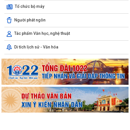
Tổ chức bộ máy
Người phát ngôn
Tác phẩm Văn học, nghệ thuật
Di tích lịch sử - Văn hóa
UBND phường triển khai công tác khám sức khoẻ định kỳ, khám sàng
lọc miễn phí cho người dân trên...
Ban đại diện Hội đồng quản trị Ngân hàng Chính sách xã hội phường
Kiến An tổ chức phiên họp giao...
TỪ NGÀY 08/8/2026: NHIỀU THỦ TỤC HÀNH CHÍNH TRỰC TUYẾN TẠI
THÀNH PHỐ HẢI PHÒNG ĐƯỢC THU PHÍ, LỆ PHÍ...
Chi bộ trường Tiểu học Quang Trung kết nạp Đảng viên mới