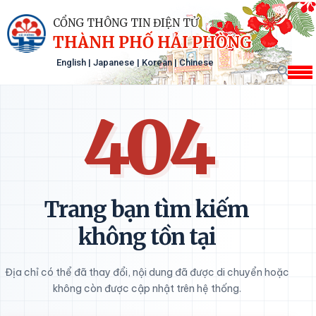
CỔNG THÔNG TIN ĐIỆN TỬ
THÀNH PHỐ HẢI PHÒNG
English
|
Japanese
|
Korean
|
Chinese
404
Trang bạn tìm kiếm
không tồn tại
Địa chỉ có thể đã thay đổi, nội dung đã được di chuyển hoặc
không còn được cập nhật trên hệ thống.