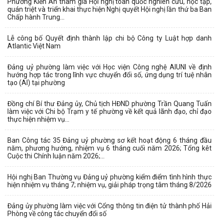
Phường Kiến An tham gia Hội nghị toàn quốc nghiên cứu, học tập,
quán triệt và triển khai thực hiện Nghị quyết Hội nghị lần thứ ba Ban
Chấp hành Trung...
Lễ công bố Quyết định thành lập chi bộ Công ty Luật hợp danh
Atlantic Việt Nam
Đảng uỷ phường làm việc với Học viện Công nghệ AIUNI về định
hướng hợp tác trong lĩnh vực chuyển đổi số, ứng dụng trí tuệ nhân
tạo (AI) tại phường
Đồng chí Bí thư Đảng ủy, Chủ tịch HĐND phường Trần Quang Tuấn
làm việc với Chi bộ Trạm y tế phường về kết quả lãnh đạo, chỉ đạo
thực hiện nhiệm vụ...
Ban Công tác 35 Đảng uỷ phường sơ kết hoạt động 6 tháng đầu
năm, phương hướng, nhiệm vụ 6 tháng cuối năm 2026; Tổng kêt
Cuộc thi Chính luận năm 2026;...
Hội nghị Ban Thường vụ Đảng uỷ phường kiểm điểm tình hình thực
hiện nhiệm vụ tháng 7; nhiệm vụ, giải pháp trọng tâm tháng 8/2026
Đảng ủy phường làm việc với Cổng thông tin điện tử thành phố Hải
Phòng về công tác chuyển đổi số