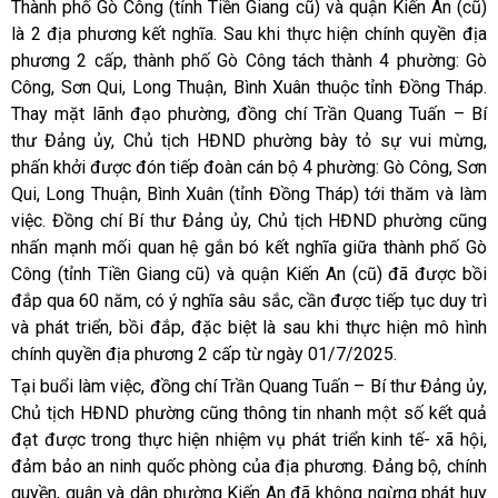
Thành phố Gò Công (tỉnh Tiền Giang cũ) và quận Kiến An (cũ)
là 2 địa phương kết nghĩa. Sau khi thực hiện chính quyền địa
phương 2 cấp, thành phố Gò Công tách thành 4 phường: Gò
Công, Sơn Qui, Long Thuận, Bình Xuân thuộc tỉnh Đồng Tháp.
Thay mặt lãnh đạo phường, đồng chí Trần Quang Tuấn – Bí
thư Đảng ủy, Chủ tịch HĐND phường bày tỏ sự vui mừng,
phấn khởi được đón tiếp đoàn cán bộ 4 phường: Gò Công, Sơn
Qui, Long Thuận, Bình Xuân (tỉnh Đồng Tháp) tới thăm và làm
việc. Đồng chí Bí thư Đảng ủy, Chủ tịch HĐND phường cũng
nhấn mạnh mối quan hệ gắn bó kết nghĩa giữa thành phố Gò
Công (tỉnh Tiền Giang cũ) và quận Kiến An (cũ) đã được bồi
đắp qua 60 năm, có ý nghĩa sâu sắc, cần được tiếp tục duy trì
và phát triển, bồi đắp, đặc biệt là sau khi thực hiện mô hình
chính quyền địa phương 2 cấp từ ngày 01/7/2025.
Tại buổi làm việc, đồng chí Trần Quang Tuấn – Bí thư Đảng ủy,
Chủ tịch HĐND phường cũng thông tin nhanh một số kết quả
đạt được trong thực hiện nhiệm vụ phát triển kinh tế- xã hội,
đảm bảo an ninh quốc phòng của địa phương. Đảng bộ, chính
quyền, quân và dân phường Kiến An đã không ngừng phát huy