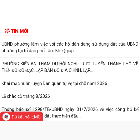
Người phát ngôn
THÀNH PHỐ HẢI PHÒNG ĐƯỢC THU PHÍ, LỆ PHÍ...
Tác phẩm Văn học, nghệ thuật
Chi bộ trường Tiểu học Quang Trung kết nạp Đảng viên mới
Di tích lịch sử - Văn hóa
Tổ Đại biểu số 05 HĐND thành phố tiếp xúc cử tri sau Kỳ họp thường lệ
giữa năm 2026 HĐND thành phố...
Hội nghị tập huấn công tác Đoàn và phong trào thanh thiếu nhi năm
2026
Công văn số: 20/CV-TYT của Trạm y tế phường v/v công khai số điện
thoại đường dây nóng tiếp nhận...
Lớp bồi dưỡng kiến thức An ninh phi truyền thống và Quản trị an ninh
phi truyền thống năm 2026
Công văn số 3357/UBND-KT ngày 28/7/2026 của UBND phường v/v
Đã kết nối EMC
phối hợp thông tin chương trình khảo...
Kế hoạch số 265/KH-UBND ngày 3/8/2026 của UBND phường về triển
TIN MỚI
khai thực hiện Kế hoạch số...