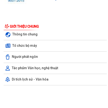
UBND phường triển khai công tác khám sức khoẻ định kỳ, khám sàng
GIỚI THIỆU CHUNG
lọc miễn phí cho người dân trên...
Thông tin chung
Ban đại diện Hội đồng quản trị Ngân hàng Chính sách xã hội phường
Tổ chức bộ máy
Kiến An tổ chức phiên họp giao...
TỪ NGÀY 08/8/2026: NHIỀU THỦ TỤC HÀNH CHÍNH TRỰC TUYẾN TẠI