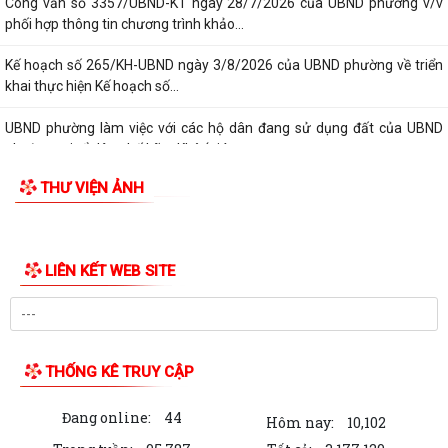
Công văn số 3357/UBND-KT ngày 28/7/2026 của UBND phường v/v
phối hợp thông tin chương trình khảo...
Kế hoạch số 265/KH-UBND ngày 3/8/2026 của UBND phường về triển
khai thực hiện Kế hoạch số...
UBND phường làm việc với các hộ dân đang sử dụng đất của UBND
phường tại tổ dân phố Lãm Khê (giáp...
THƯ VIỆN ẢNH
PHƯỜNG KIẾN AN THAM DỰ HỘI NGHỊ TRỰC TUYẾN THÀNH PHỐ VỀ
TIẾN ĐỘ ĐO ĐẠC, LẬP BẢN ĐỒ ĐỊA CHÍNH, LẬP...
Khai mạc huấn luyện Dân quân tự vệ tại chỗ năm 2026
LIÊN KẾT WEB SITE
Lễ chào cờ tháng 8/2026
Thông báo số 1298/TB-UBND ngày 31/7/2026 về việc công bố kế
hoạch, danh mục khu đất thực hiện đấu...
THỐNG KÊ TRUY CẬP
Thông báo số 1298/TB-UBND ngày 31/7/2026 của UBND phường về
Đang online:
44
việc công bố kế hoạch, danh mục khu đất...
Hôm nay:
10,102