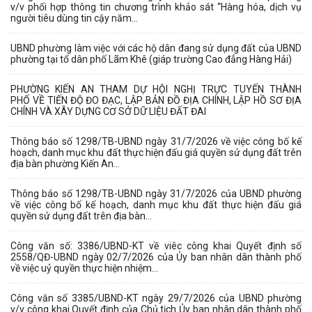
v/v phối hợp thông tin chương trình khảo sát “Hàng hóa, dịch vụ
người tiêu dùng tin cậy năm...
UBND phường làm việc với các hộ dân đang sử dụng đất của UBND
phường tại tổ dân phố Lãm Khê (giáp trường Cao đẳng Hàng Hải)
PHƯỜNG KIẾN AN THAM DỰ HỘI NGHỊ TRỰC TUYẾN THÀNH
PHỐ VỀ TIẾN ĐỘ ĐO ĐẠC, LẬP BẢN ĐỒ ĐỊA CHÍNH, LẬP HỒ SƠ ĐỊA
CHÍNH VÀ XÂY DỰNG CƠ SỞ DỮ LIỆU ĐẤT ĐAI
Thông báo số 1298/TB-UBND ngày 31/7/2026 về việc công bố kế
hoạch, danh mục khu đất thực hiện đấu giá quyền sử dụng đất trên
địa bàn phường Kiến An...
Thông báo số 1298/TB-UBND ngày 31/7/2026 của UBND phường
về việc công bố kế hoạch, danh mục khu đất thực hiện đấu giá
quyền sử dụng đất trên địa bàn...
Công văn số: 3386/UBND-KT về viêc công khai Quyết định số
2558/QĐ-UBND ngày 02/7/2026 của Ủy ban nhân dân thành phố
về việc uỷ quyền thực hiện nhiệm...
Công văn số 3385/UBND-KT ngày 29/7/2026 của UBND phường
v/v công khai Quyết định của Chủ tịch Ủy ban nhân dân thành phố