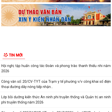
Ban đại diện Hội đồng quản trị Ngân hàng Chính sách xã hội phường
Kiến An tổ chức phiên họp giao...
TỪ NGÀY 08/8/2026: NHIỀU THỦ TỤC HÀNH CHÍNH TRỰC TUYẾN TẠI
THÀNH PHỐ HẢI PHÒNG ĐƯỢC THU PHÍ, LỆ PHÍ...
Chi bộ trường Tiểu học Quang Trung kết nạp Đảng viên mới
Tổ Đại biểu số 05 HĐND thành phố tiếp xúc cử tri sau Kỳ họp thường lệ
TIN MỚI
giữa năm 2026 HĐND thành phố...
Hội nghị tập huấn công tác Đoàn và phong trào thanh thiếu nhi năm
2026
Công văn số: 20/CV-TYT của Trạm y tế phường v/v công khai số điện
thoại đường dây nóng tiếp nhận...
Lớp bồi dưỡng kiến thức An ninh phi truyền thống và Quản trị an ninh
phi truyền thống năm 2026