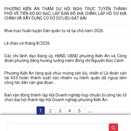
PHƯỜNG KIẾN AN THAM DỰ HỘI NGHỊ TRỰC TUYẾN THÀNH
PHỐ VỀ TIẾN ĐỘ ĐO ĐẠC, LẬP BẢN ĐỒ ĐỊA CHÍNH, LẬP HỒ SƠ ĐỊA
CHÍNH VÀ XÂY DỰNG CƠ SỞ DỮ LIỆU ĐẤT ĐAI
Khai mạc huấn luyện Dân quân tự vệ tại chỗ năm 2026
Lễ chào cờ tháng 8/2026
Các chí lãnh đạo Đảng ủy, HĐND, UBND phường Kiến An và Công
đoàn phường dâng hương tưởng niệm đồng chí Nguyễn Đức Cảnh
Phường Kiến An tặng quà chúc mừng cán bộ, chiến sĩ Lữ đoàn vận
tải 653 hoàn thành xuất sắc nhiệm vụ hành quân dã ngoại làm
công tác dân vận giai đoạn...
Ban vận động thành lập Hội Doanh nghiệp họp chuẩn bị công tác tổ
chức Đại hội thành lập Hội Doanh nghiệp phường Kiến An.
1
2
3
4
5
...