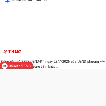
Công văn số 3385/UBND-KT ngày 29/7/2026 của UBND phường v/v
công khai Quyết định của Chủ tịch Ủy...
Tổ Đại biểu số 05 HĐND thành phố tiếp xúc cử tri sau Kỳ họp thường lệ
giữa năm 2026 HĐND thành phố...
Hội nghị tập huấn công tác Đoàn và phong trào thanh thiếu nhi năm
2026
Công văn số: 20/CV-TYT của Trạm y tế phường v/v công khai số điện
Đã kết nối EMC
thoại đường dây nóng tiếp nhận...
Lớp bồi dưỡng kiến thức An ninh phi truyền thống và Quản trị an ninh
TIN MỚI
phi truyền thống năm 2026
Công văn số 3357/UBND-KT ngày 28/7/2026 của UBND phường v/v
phối hợp thông tin chương trình khảo...
Kế hoạch số 265/KH-UBND ngày 3/8/2026 của UBND phường về triển