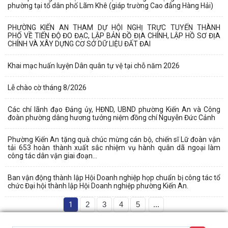
phường tại tổ dân phố Lãm Khê (giáp trường Cao đẳng Hàng Hải)
PHƯỜNG KIẾN AN THAM DỰ HỘI NGHỊ TRỰC TUYẾN THÀNH
PHỐ VỀ TIẾN ĐỘ ĐO ĐẠC, LẬP BẢN ĐỒ ĐỊA CHÍNH, LẬP HỒ SƠ ĐỊA
CHÍNH VÀ XÂY DỰNG CƠ SỞ DỮ LIỆU ĐẤT ĐAI
Khai mạc huấn luyện Dân quân tự vệ tại chỗ năm 2026
Lễ chào cờ tháng 8/2026
Các chí lãnh đạo Đảng ủy, HĐND, UBND phường Kiến An và Công
đoàn phường dâng hương tưởng niệm đồng chí Nguyễn Đức Cảnh
Phường Kiến An tặng quà chúc mừng cán bộ, chiến sĩ Lữ đoàn vận
tải 653 hoàn thành xuất sắc nhiệm vụ hành quân dã ngoại làm
công tác dân vận giai đoạn...
Ban vận động thành lập Hội Doanh nghiệp họp chuẩn bị công tác tổ
chức Đại hội thành lập Hội Doanh nghiệp phường Kiến An.
1
2
3
4
5
...