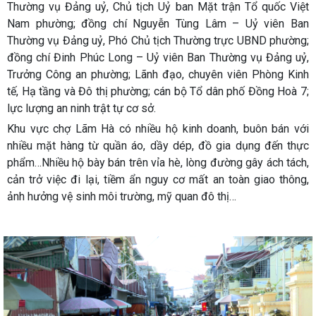
Thường vụ Đảng uỷ, Chủ tịch Uỷ ban Mặt trận Tổ quốc Việt
Nam phường; đồng chí Nguyễn Tùng Lâm – Uỷ viên Ban
Thường vụ Đảng uỷ, Phó Chủ tịch Thường trực UBND phường;
đồng chí Đinh Phúc Long – Uỷ viên Ban Thường vụ Đảng uỷ,
Trưởng Công an phường; Lãnh đạo, chuyên viên Phòng Kinh
tế, Hạ tầng và Đô thị phường; cán bộ Tổ dân phố Đồng Hoà 7;
lực lượng an ninh trật tự cơ sở.
Khu vực chợ Lãm Hà có nhiều hộ kinh doanh, buôn bán với
nhiều mặt hàng từ quần áo, dầy dép, đồ gia dụng đến thực
phẩm…Nhiều hộ bày bán trên vỉa hè, lòng đường gây ách tách,
cản trở việc đi lại, tiềm ẩn nguy cơ mất an toàn giao thông,
ảnh hưởng vệ sinh môi trường, mỹ quan đô thị…