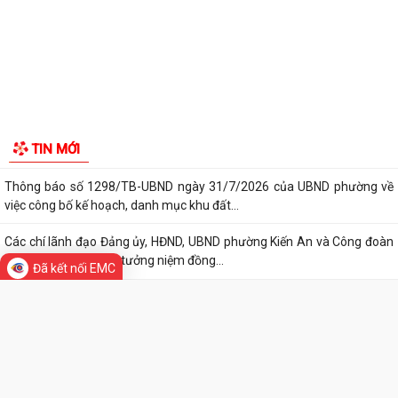
UBND phường làm việc với các hộ dân đang sử dụng đất của UBND
Di tích lịch sử - Văn hóa
phường tại tổ dân phố Lãm Khê (giáp...
PHƯỜNG KIẾN AN THAM DỰ HỘI NGHỊ TRỰC TUYẾN THÀNH PHỐ VỀ
TIẾN ĐỘ ĐO ĐẠC, LẬP BẢN ĐỒ ĐỊA CHÍNH, LẬP...
Khai mạc huấn luyện Dân quân tự vệ tại chỗ năm 2026
Lễ chào cờ tháng 8/2026
Thông báo số 1298/TB-UBND ngày 31/7/2026 về việc công bố kế
TIN MỚI
hoạch, danh mục khu đất thực hiện đấu...
Thông báo số 1298/TB-UBND ngày 31/7/2026 của UBND phường về
Đã kết nối EMC
việc công bố kế hoạch, danh mục khu đất...
Các chí lãnh đạo Đảng ủy, HĐND, UBND phường Kiến An và Công đoàn
phường dâng hương tưởng niệm đồng...
Phường Kiến An tặng quà chúc mừng cán bộ, chiến sĩ Lữ đoàn vận tải
653 hoàn thành xuất sắc nhiệm vụ...