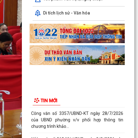
chương trình khảo...
Di tích lịch sử - Văn hóa
Kế hoạch số 265/KH-UBND ngày 3/8/2026 của
UBND phường về triển khai thực hiện Kế hoạch
số...
UBND phường làm việc với các hộ dân đang sử
dụng đất của UBND phường tại tổ dân phố Lãm
Khê (giáp...
PHƯỜNG KIẾN AN THAM DỰ HỘI NGHỊ TRỰC
TUYẾN THÀNH PHỐ VỀ TIẾN ĐỘ ĐO ĐẠC, LẬP
BẢN ĐỒ ĐỊA CHÍNH, LẬP...
Khai mạc huấn luyện Dân quân tự vệ tại chỗ
TIN MỚI
năm 2026
Lễ chào cờ tháng 8/2026
Thông báo số 1298/TB-UBND ngày 31/7/2026
về việc công bố kế hoạch, danh mục khu đất