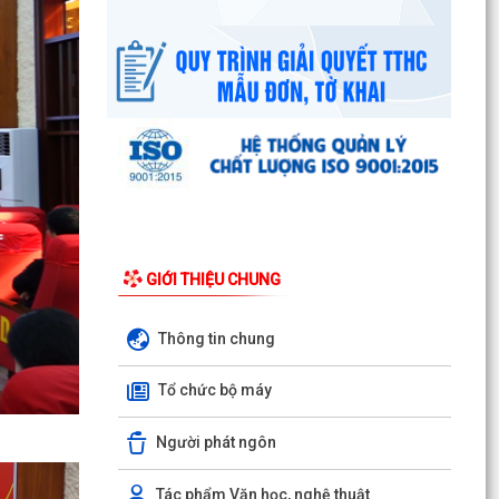
Công văn số 3385/UBND-KT ngày 29/7/2026
của UBND phường v/v công khai Quyết định của
Chủ tịch Ủy...
Tổ Đại biểu số 05 HĐND thành phố tiếp xúc cử tri
sau Kỳ họp thường lệ giữa năm 2026 HĐND
thành phố...
Hội nghị tập huấn công tác Đoàn và phong trào
thanh thiếu nhi năm 2026
GIỚI THIỆU CHUNG
Công văn số: 20/CV-TYT của Trạm y tế phường
v/v công khai số điện thoại đường dây nóng tiếp
nhận...
Thông tin chung
Lớp bồi dưỡng kiến thức An ninh phi truyền
Tổ chức bộ máy
thống và Quản trị an ninh phi truyền thống năm
2026
Người phát ngôn
Công văn số 3357/UBND-KT ngày 28/7/2026
của UBND phường v/v phối hợp thông tin
Tác phẩm Văn học, nghệ thuật