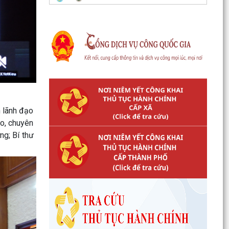
 lãnh đạo
ạo, chuyên
g; Bí thư