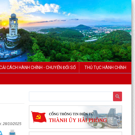
CẢI CÁCH HÀNH CHÍNH - CHUYỂN ĐỔI SỐ
THỦ TỤC HÀNH CHÍNH
28/10/2025