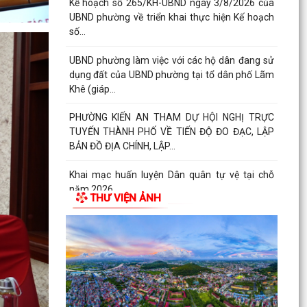
thực hiện đấu...
Thông báo số 1298/TB-UBND ngày 31/7/2026
của UBND phường về việc công bố kế hoạch,
danh mục khu đất...
Công văn số: 3386/UBND-KT về viêc công khai
Quyết định số 2558/QĐ-UBND ngày 02/7/2026
của Ủy ban...
Các chí lãnh đạo Đảng ủy, HĐND, UBND phường
Kiến An và Công đoàn phường dâng hương
tưởng niệm đồng...
THƯ VIỆN ẢNH
Công văn số:3384/UBND-KT ngày 29/7/2026
của UBND phường v/v công khai Quyết định số
2622/QĐ-UBND...
Phường Kiến An tặng quà chúc mừng cán bộ,
chiến sĩ Lữ đoàn vận tải 653 hoàn thành xuất
sắc nhiệm vụ...