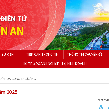
- SỰ KIỆN
TIẾP CẬN THÔNG TIN
THÔNG TIN CHUYÊN ĐỀ
HỖ TRỢ DOANH NGHIỆP - HỘ KINH DOANH
SỐ HOÁ CÔNG TÁC ĐẢNG
năm 2025