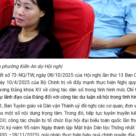
u phường Kiến An dự Hội nghị
uyết số 73-NQ/TW, ngày 08/10/2025 của Hội nghị lần thứ 13 Ban 
ày 10/4/2025 của Bộ Chính trị về đẩy mạnh thực hiện Nghị quy
ơng Đảng khóa XII về công tác dân số trong tình hình mới;
Chỉ 
lãnh đạo của Đảng đối với công tác dư luận xã hội trong tình hì
an Tuyên giáo và Dân vận Thành uỷ đề nghị các cơ quan, đơn vị
ào một số nội dung trọng tâm. Trong đó, tiếp tục tuyên truyền k
II; công tác chuẩn bị tổ chức Đại hội đại biểu toàn quốc lần t
 XV; kỷ niệm 95 năm Ngày thành lập Mặt trận Dân tộc Thống nhất
30 –18/11/2025); giải pháp thực hiện hiệu quả chính quyền địa