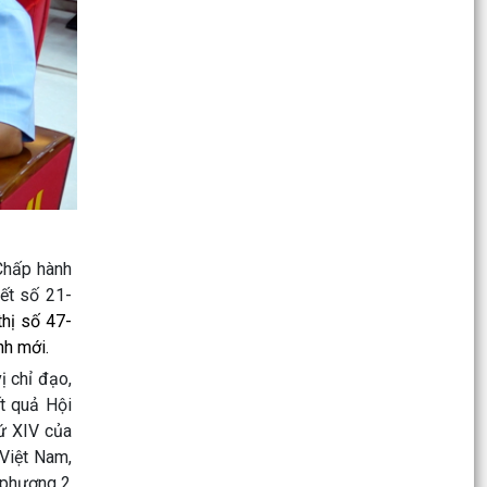
QUYẾT ĐỊNH Về việc ủy quyền thực hiện nhiệm
vụ thuộc thẩm quyền của Ủy ban nhân dân
thành phố...
Tập huấn, bồi dưỡng nghiệp vụ công tác Đảng
năm 2026
Công văn số 3360/UBND-KT ngày 28/7/2026
của UBND phường v/v triển khai Kế hoạch
Khuyến công trên...
Công văn số:3358 /UBND-KT ngày 28/7/2026
Chấp hành
của UBND phường về việc đảm bảo nguồn cung
ết số 21-
xăng dầu trên...
thị số 47-
nh mới.
Phường Kiến An tham gia Hội nghị toàn quốc
nghiên cứu, học tập, quán triệt và triển khai thực
 chỉ đạo,
hiện...
ết quả Hội
hứ XIV của
Thông báo số 1289/TB-UBND ngày 28/7/2026
 Việt Nam,
của UBND phường về việc tổ chức hội nghị đối
 phương 2
thoại giữa...