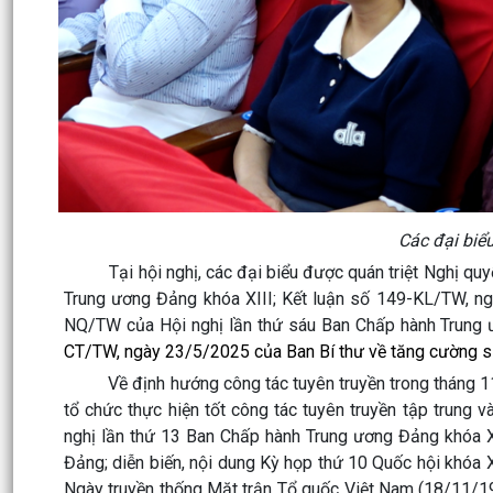
Các đại biể
Tại hội nghị, các đại biểu được quán triệt Nghị q
Trung ương Đảng khóa XIII; Kết luận số 149-KL/TW, ng
NQ/TW của Hội nghị lần thứ sáu Ban Chấp hành Trung ư
CT/TW, ngày 23/5/2025 của Ban Bí thư về tăng cường sự 
Về định hướng công tác tuyên truyền trong tháng 11, B
tổ chức thực hiện tốt công tác tuyên truyền tập trung v
nghị lần thứ 13 Ban Chấp hành Trung ương Đảng khóa XI
Đảng; diễn biến, nội dung Kỳ họp thứ 10 Quốc hội khóa
Ngày truyền thống Mặt trận Tổ quốc Việt Nam (18/11/19