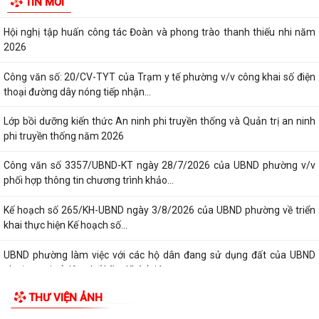
TIN MỚI
giữa năm 2026 HĐND thành phố...
Hội nghị tập huấn công tác Đoàn và phong trào thanh thiếu nhi năm
2026
Công văn số: 20/CV-TYT của Trạm y tế phường v/v công khai số điện
thoại đường dây nóng tiếp nhận...
Lớp bồi dưỡng kiến thức An ninh phi truyền thống và Quản trị an ninh
phi truyền thống năm 2026
Công văn số 3357/UBND-KT ngày 28/7/2026 của UBND phường v/v
phối hợp thông tin chương trình khảo...
Kế hoạch số 265/KH-UBND ngày 3/8/2026 của UBND phường về triển
khai thực hiện Kế hoạch số...
UBND phường làm việc với các hộ dân đang sử dụng đất của UBND
phường tại tổ dân phố Lãm Khê (giáp...
THƯ VIỆN ẢNH
PHƯỜNG KIẾN AN THAM DỰ HỘI NGHỊ TRỰC TUYẾN THÀNH PHỐ VỀ
TIẾN ĐỘ ĐO ĐẠC, LẬP BẢN ĐỒ ĐỊA CHÍNH, LẬP...