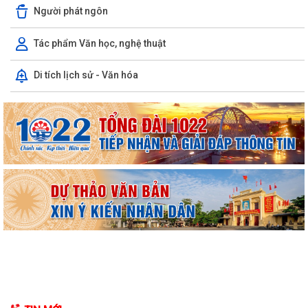
Người phát ngôn
Tác phẩm Văn học, nghệ thuật
Di tích lịch sử - Văn hóa
UBND phường triển khai công tác khám sức khoẻ định kỳ, khám sàng
lọc miễn phí cho người dân trên...
Ban đại diện Hội đồng quản trị Ngân hàng Chính sách xã hội phường
Kiến An tổ chức phiên họp giao...
TỪ NGÀY 08/8/2026: NHIỀU THỦ TỤC HÀNH CHÍNH TRỰC TUYẾN TẠI
THÀNH PHỐ HẢI PHÒNG ĐƯỢC THU PHÍ, LỆ PHÍ...
Chi bộ trường Tiểu học Quang Trung kết nạp Đảng viên mới
Tổ Đại biểu số 05 HĐND thành phố tiếp xúc cử tri sau Kỳ họp thường lệ