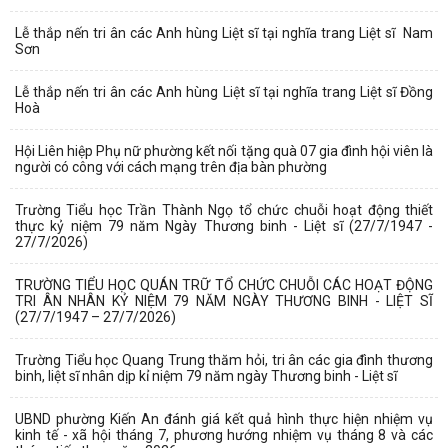
Lễ thắp nến tri ân các Anh hùng Liệt sĩ tại nghĩa trang Liệt sĩ Nam
Sơn
Lễ thắp nến tri ân các Anh hùng Liệt sĩ tại nghĩa trang Liệt sĩ Đồng
Hoà
Hội Liên hiệp Phụ nữ phường kết nối tặng quà 07 gia đình hội viên là
người có công với cách mạng trên địa bàn phường
Trường Tiểu học Trần Thành Ngọ tổ chức chuỗi hoạt động thiết
thực kỷ niệm 79 năm Ngày Thương binh - Liệt sĩ (27/7/1947 -
27/7/2026)
TRƯỜNG TIỂU HỌC QUÁN TRỮ TỔ CHỨC CHUỖI CÁC HOẠT ĐỘNG
TRI ÂN NHÂN KỶ NIỆM 79 NĂM NGÀY THƯƠNG BINH - LIỆT SĨ
(27/7/1947 – 27/7/2026)
Trường Tiểu học Quang Trung thăm hỏi, tri ân các gia đình thương
binh, liệt sĩ nhân dịp kỉ niệm 79 năm ngày Thương binh - Liệt sĩ
UBND phường Kiến An đánh giá kết quả hình thực hiện nhiệm vụ
kinh tế - xã hội tháng 7, phương hướng nhiệm vụ tháng 8 và các