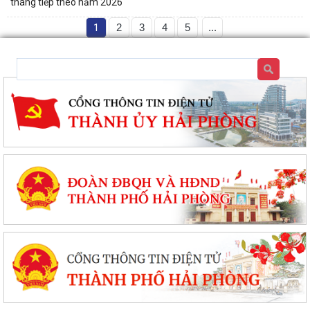
tháng tiếp theo năm 2026
1
2
3
4
5
...