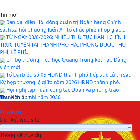
Tin mới
Ban đại diện Hội đồng quản trị Ngân hàng Chính
sách xã hội phường Kiến An tổ chức phiên họp giao...
TỪ NGÀY 08/8/2026: NHIỀU THỦ TỤC HÀNH CHÍNH
TRỰC TUYẾN TẠI THÀNH PHỐ HẢI PHÒNG ĐƯỢC THU
PHÍ, LỆ PHÍ...
Chi bộ trường Tiểu học Quang Trung kết nạp Đảng
viên mới
Tổ Đại biểu số 05 HĐND thành phố tiếp xúc cử tri sau
Kỳ họp thường lệ giữa năm 2026 HĐND thành phố...
Hội nghị tập huấn công tác Đoàn và phong trào
thanh thiếu nhi năm 2026
Thư viện ảnh
Prev
Next
Liên kết web site
Thống kê truy cập