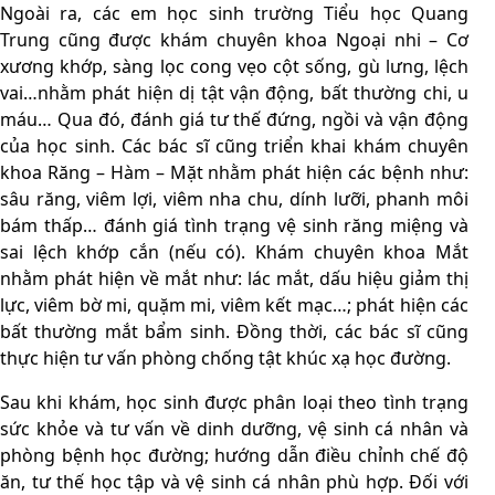
Ngoài ra, các em học sinh trường Tiểu học Quang
Trung cũng được khám chuyên khoa Ngoại nhi – Cơ
xương khớp, sàng lọc cong vẹo cột sống, gù lưng, lệch
vai…nhằm phát hiện dị tật vận động, bất thường chi, u
máu… Qua đó, đánh giá tư thế đứng, ngồi và vận động
của học sinh. Các bác sĩ cũng triển khai khám chuyên
khoa Răng – Hàm – Mặt nhằm phát hiện các bệnh như:
sâu răng, viêm lợi, viêm nha chu, dính lưỡi, phanh môi
bám thấp… đánh giá tình trạng vệ sinh răng miệng và
sai lệch khớp cắn (nếu có). Khám chuyên khoa Mắt
nhằm phát hiện về mắt như: lác mắt, dấu hiệu giảm thị
lực, viêm bờ mi, quặm mi, viêm kết mạc…; phát hiện các
bất thường mắt bẩm sinh. Đồng thời, các bác sĩ cũng
thực hiện tư vấn phòng chống tật khúc xạ học đường.
Sau khi khám, học sinh được phân loại theo tình trạng
sức khỏe và tư vấn về dinh dưỡng, vệ sinh cá nhân và
phòng bệnh học đường; hướng dẫn điều chỉnh chế độ
ăn, tư thế học tập và vệ sinh cá nhân phù hợp. Đối với