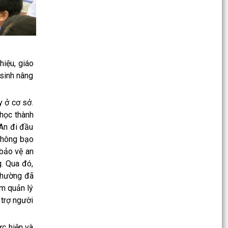
sắc nhiệm vụ...
Ban vận động thành lập Hội Doanh nghiệp họp
chuẩn bị công tác tổ chức Đại hội thành lập Hội
Doanh...
iệu, giáo
Hội nghị tập huấn triển khai thủ tục hành chính
 sinh nâng
của Đảng trên môi trường điện tử, giai đoạn 2
UBND phường tiếp ông Phạm Văn Hành – Khu
 ở cơ sở.
Chung cư Bắc Sơn
học thành
 An đi đầu
Phường Kiến An tham dự Hội nghị báo cáo viên
 không bạo
tháng 7
 bảo vệ an
QUYẾT ĐỊNH Về việc công bố Danh mục thủ tục
g. Qua đó,
hành chính mới ban hành, bị bãi bỏ thuộc phạm
 phường đã
vi chức...
ệm quản lý
 trợ người
QUYẾT ĐỊNH Về việc ủy quyền thực hiện nhiệm
vụ thuộc thẩm quyền của Ủy ban nhân dân
thành phố...
c hiện và