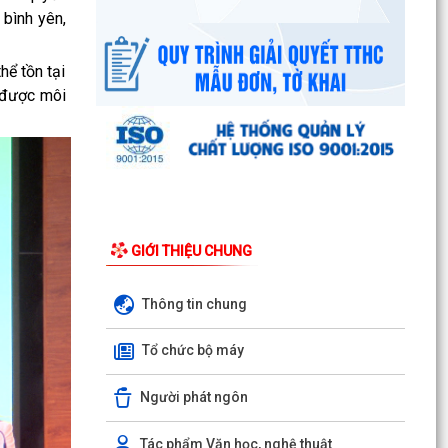
bình yên,
UBND phường triển khai công tác khám sức
khoẻ định kỳ, khám sàng lọc miễn phí cho người
dân trên...
ể tồn tại
g được môi
Ban đại diện Hội đồng quản trị Ngân hàng Chính
sách xã hội phường Kiến An tổ chức phiên họp
giao...
TỪ NGÀY 08/8/2026: NHIỀU THỦ TỤC HÀNH
CHÍNH TRỰC TUYẾN TẠI THÀNH PHỐ HẢI
PHÒNG ĐƯỢC THU PHÍ, LỆ PHÍ...
GIỚI THIỆU CHUNG
Chi bộ trường Tiểu học Quang Trung kết nạp
Đảng viên mới
Thông tin chung
Tổ Đại biểu số 05 HĐND thành phố tiếp xúc cử tri
Tổ chức bộ máy
sau Kỳ họp thường lệ giữa năm 2026 HĐND
thành phố...
Người phát ngôn
Hội nghị tập huấn công tác Đoàn và phong trào
thanh thiếu nhi năm 2026
Tác phẩm Văn học, nghệ thuật