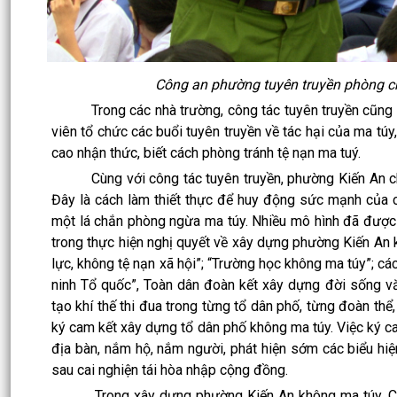
Công an phường tuyên truyền phòng 
Trong các nhà trường, công tác tuyên truyền cũng đượ
viên tổ chức các buổi tuyên truyền về tác hại của ma túy,
cao nhận thức, biết cách phòng tránh tệ nạn ma tuý.
Cùng với công tác tuyên truyền, phường Kiến An chú 
Đây là cách làm thiết thực để huy động sức mạnh của c
một lá chắn phòng ngừa ma túy. Nhiều mô hình đã được 
trong thực hiện nghị quyết về xây dựng phường Kiến An
lực, không tệ nạn xã hội”; “Trường học không ma túy”; c
ninh Tổ quốc”, Toàn dân đoàn kết xây dựng đời sống vă
tạo khí thế thi đua trong từng tổ dân phố, từng đoàn thể
ký cam kết xây dựng tổ dân phố không ma túy. Việc ký ca
địa bàn, nắm hộ, nắm người, phát hiện sớm các biểu hiệ
sau cai nghiện tái hòa nhập cộng đồng.
Trong xây dựng phường Kiến An không ma túy, Công a