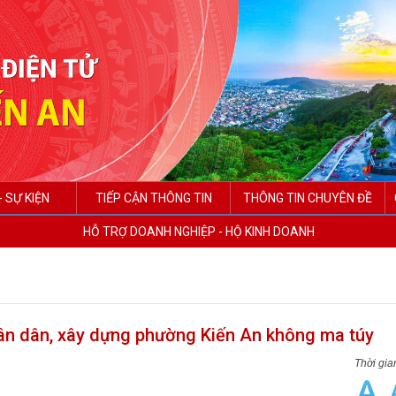
- SỰ KIỆN
TIẾP CẬN THÔNG TIN
THÔNG TIN CHUYÊN ĐỀ
HỖ TRỢ DOANH NGHIỆP - HỘ KINH DOANH
hân dân, xây dựng phường Kiến An không ma túy