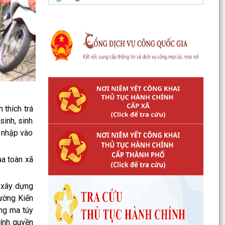
thích trá
sinh, sinh
m nhập vào
a toàn xã
 xây dựng
ường Kiến
ng ma túy
hính quyền