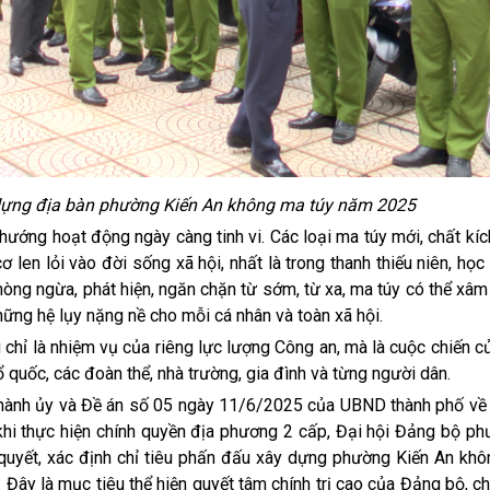
 dựng địa bàn phường Kiến An không ma túy năm 2025
 hoạt động ngày càng tinh vi. Các loại ma túy mới, chất kích 
ơ len lỏi vào đời sống xã hội, nhất là trong thanh thiếu niên, học 
òng ngừa, phát hiện, ngăn chặn từ sớm, từ xa, ma túy có thể xâ
những hệ lụy nặng nề cho mỗi cá nhân và toàn xã hội.
 là nhiệm vụ của riêng lực lượng Công an, mà là cuộc chiến củ
ổ quốc, các đoàn thể, nhà trường, gia đình và từng người dân.
h ủy và Đề án số 05 ngày 11/6/2025 của UBND thành phố về
khi thực hiện chính quyền địa phương 2 cấp, Đại hội Đảng bộ ph
quyết, xác định chỉ tiêu phấn đấu xây dựng phường Kiến An khô
 Đây là mục tiêu thể hiện quyết tâm chính trị cao của Đảng bộ, c