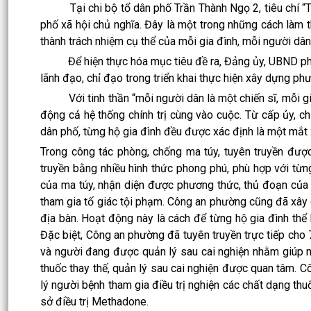
Tại chi bộ tổ dân phố Trần Thành Ngọ 2, tiêu chí “T
phố xã hội chủ nghĩa. Đây là một trong những cách làm t
thành trách nhiệm cụ thể của mỗi gia đình, mỗi người dân
Để hiện thực hóa mục tiêu đề ra, Đảng ủy, UBND phườ
lãnh đạo, chỉ đạo trong triển khai thực hiện xây dựng ph
Với tinh thần “mỗi người dân là một chiến sĩ, mỗi gia
động cả hệ thống chính trị cùng vào cuộc. Từ cấp ủy, c
dân phố, từng hộ gia đình đều được xác định là một mắt 
Trong công tác phòng, chống ma túy, tuyên truyền đượ
truyền bằng nhiều hình thức phong phú, phù hợp với từ
của ma túy, nhận diện được phương thức, thủ đoạn của t
tham gia tố giác tội phạm. Công an phường cũng đã xây d
địa bàn. Hoạt động này là cách để từng hộ gia đình thể 
Đặc biệt, Công an phường đã tuyên truyền trực tiếp cho 
và người đang được quản lý sau cai nghiện nhằm giúp nâ
thuốc thay thế, quản lý sau cai nghiện được quan tâm. 
lý người bệnh tham gia điều trị nghiện các chất dạng th
sở điều trị Methadone.