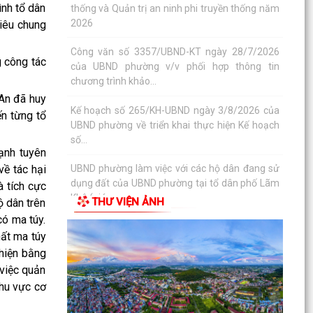
PHƯỜNG KIẾN AN THAM DỰ HỘI NGHỊ TRỰC
nh tổ dân
TUYẾN THÀNH PHỐ VỀ TIẾN ĐỘ ĐO ĐẠC, LẬP
tiêu chung
BẢN ĐỒ ĐỊA CHÍNH, LẬP...
 công tác
Khai mạc huấn luyện Dân quân tự vệ tại chỗ
năm 2026
An đã huy
Lễ chào cờ tháng 8/2026
ến từng tổ
Thông báo số 1298/TB-UBND ngày 31/7/2026
về việc công bố kế hoạch, danh mục khu đất
ạnh tuyên
thực hiện đấu...
ề tác hại
à tích cực
Thông báo số 1298/TB-UBND ngày 31/7/2026
THƯ VIỆN ẢNH
ộ dân trên
của UBND phường về việc công bố kế hoạch,
có ma túy.
danh mục khu đất...
hất ma túy
Công văn số: 3386/UBND-KT về viêc công khai
ghiện bằng
Quyết định số 2558/QĐ-UBND ngày 02/7/2026
 việc quản
của Ủy ban...
khu vực cơ
Các chí lãnh đạo Đảng ủy, HĐND, UBND phường