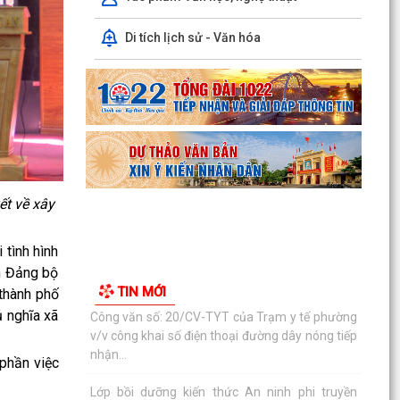
Công văn số: 20/CV-TYT của Trạm y tế phường
Di tích lịch sử - Văn hóa
v/v công khai số điện thoại đường dây nóng tiếp
nhận...
Lớp bồi dưỡng kiến thức An ninh phi truyền
thống và Quản trị an ninh phi truyền thống năm
2026
Công văn số 3357/UBND-KT ngày 28/7/2026
của UBND phường v/v phối hợp thông tin
ết về xây
chương trình khảo...
tình hình
Kế hoạch số 265/KH-UBND ngày 3/8/2026 của
h Đảng bộ
UBND phường về triển khai thực hiện Kế hoạch
TIN MỚI
số...
 thành phố
 nghĩa xã
UBND phường làm việc với các hộ dân đang sử
dụng đất của UBND phường tại tổ dân phố Lãm
phần việc
Khê (giáp...