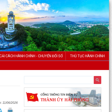
CẢI CÁCH HÀNH CHÍNH - CHUYỂN ĐỔI SỐ
THỦ TỤC HÀNH CHÍNH
11/06/2026