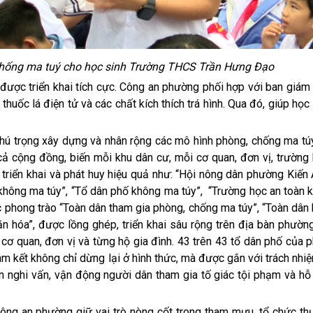
chống ma tuý cho học sinh Trường THCS Trần Hưng Đạo
c triển khai tích cực. Công an phường phối hợp với ban giám h
 thuốc lá điện tử và các chất kích thích trá hình. Qua đó, giúp học
trọng xây dựng và nhân rộng các mô hình phòng, chống ma túy
ả cộng đồng, biến mỗi khu dân cư, mỗi cơ quan, đơn vị, trường 
triển khai và phát huy hiệu quả như: “Hội nông dân phường Kiến
 không ma túy”, “Tổ dân phố không ma túy”, “Trường học an toàn
ác phong trào “Toàn dân tham gia phòng, chống ma túy”, “Toàn dân
n hóa”, được lồng ghép, triển khai sâu rộng trên địa bàn phườn
, cơ quan, đơn vị và từng hộ gia đình. 43 trên 43 tổ dân phố của
m kết không chỉ dừng lại ở hình thức, mà được gắn với trách nhi
n nghi vấn, vận động người dân tham gia tố giác tội phạm và hỗ
n phường giữ vai trò nòng cốt trong tham mưu, tổ chức thự