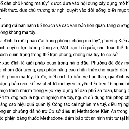
ổ dân phố không ma túy” được đưa vào nội dung xây dựng mô hì
hiết thực, đưa chủ trương từ nghị quyết vào đời sống, biến mục 
.
ng đã ban hành kế hoạch và các văn bản liên quan, tăng cường
ường không ma túy.
 đình là một pháo đài trong phòng, chống ma túy”, phường Kiến 
hính quyền, lực lượng Công an, Mặt trận Tổ quốc, các đoàn thể đ
xích quan trọng trong thế trận phòng, chống ma túy từ cơ sở.
c xác định là giải pháp quan trọng hàng đầu. Phường đã đẩy m
ng nhóm đối tượng, góp phần nâng cao nhận thức cho người dân v
ội phạm ma túy; từ đó, biết cách tự bảo vệ bản thân, gia đình v
ựng bản cam kết và phát tờ rơi tuyên truyền đến trên 16 nghìn h
hiện trách nhiệm trong việc xây dựng tổ dân phố an toàn, không 
74 trường hợp là người nghiện ma túy, người sử dụng trái phép c
ng cao hiệu quả quản lý. Công tác cai nghiện ma tuý, điều trị n
Công an phường đã hỗ trợ Cơ sở điều trị Methadone Kiến An trong
uốc phiện bằng thuốc Methadone, đảm bảo tốt an ninh trật tự tại 