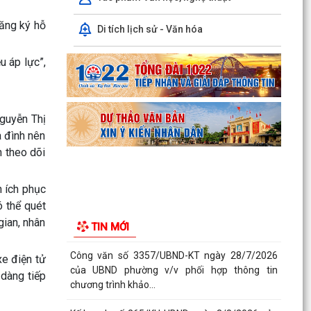
chương trình khảo...
đăng ký hỗ
Di tích lịch sử - Văn hóa
Kế hoạch số 265/KH-UBND ngày 3/8/2026 của
UBND phường về triển khai thực hiện Kế hoạch
u áp lực”,
số...
UBND phường làm việc với các hộ dân đang sử
dụng đất của UBND phường tại tổ dân phố Lãm
Nguyễn Thị
Khê (giáp...
 đình nên
n theo dõi
PHƯỜNG KIẾN AN THAM DỰ HỘI NGHỊ TRỰC
TUYẾN THÀNH PHỐ VỀ TIẾN ĐỘ ĐO ĐẠC, LẬP
BẢN ĐỒ ĐỊA CHÍNH, LẬP...
n ích phục
 thể quét
Khai mạc huấn luyện Dân quân tự vệ tại chỗ
gian, nhân
TIN MỚI
năm 2026
Lễ chào cờ tháng 8/2026
e điện tử
dàng tiếp
Thông báo số 1298/TB-UBND ngày 31/7/2026
về việc công bố kế hoạch, danh mục khu đất