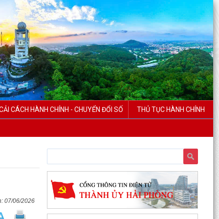
CẢI CÁCH HÀNH CHÍNH - CHUYỂN ĐỔI SỐ
THỦ TỤC HÀNH CHÍNH
07/06/2026