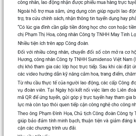
công nhân, lao động nhận được phiếu mua hàng trực tuyến
Ngoài hỗ trợ mua sắm, ứng dụng còn giúp người lao động
trợ, tra cứu chính sách, nhận thông tin tuyển dụng hay ph
“Có lúc gia đình cần gấp tiền đóng học cho con hoặc tiền
chị Phạm Thị Hoa, công nhân Công ty TNHH May Tinh Lợi 
Nhiều tiện ích trên app Công đoàn.
Đối với nhiều công nhân, chuyển đổi số còn mở ra cơ hội
Hương, công nhân Công ty TNHH Sumidenso Việt Nam (Kh
chị khó tham gia các lớp học trực tiếp. Sau khi cài đặ
các video hướng dẫn kỹ năng cắm hoa, trang điểm, chăm s
Từ nhu cầu thực tế của người lao động, các cấp Công đo
vụ đoàn viên. Tại Ngày hội kết nối việc làm do Liên đ
mã QR để ứng tuyển, gửi góp ý trực tuyến hay tham gia bì
lực mà còn tạo thói quen tiếp cận công nghệ cho công n
Theo ông Phạm Đình Họa, Chủ tịch Công đoàn Công ty TN
giúp bảo đảm tính minh bạch, thuận tiện và giảm đáng 
cận các chương trình ưu đãi.