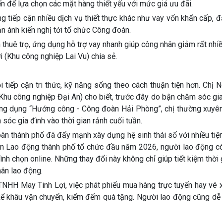
 để lựa chọn các mặt hàng thiết yếu với mức giá ưu đãi.
 tiếp cận nhiều dịch vụ thiết thực khác như vay vốn khẩn cấp, 
ản ánh kiến nghị tới tổ chức Công đoàn.
 thuê trọ, ứng dụng hỗ trợ vay nhanh giúp công nhân giảm rất nhiề
(Khu công nghiệp Lai Vu) chia sẻ.
 tiếp cận tri thức, kỹ năng sống theo cách thuận tiện hơn. Chị 
u công nghiệp Đại An) cho biết, trước đây do bận chăm sóc gia
t ứng dụng “Hướng công - Công đoàn Hải Phòng”, chị thường xuyê
óc gia đình vào thời gian rảnh cuối tuần.
àn thành phố đã đẩy mạnh xây dựng hệ sinh thái số với nhiều tiệ
oàn Lao động thành phố tổ chức đầu năm 2026, người lao động có
nh chọn online. Những thay đổi này không chỉ giúp tiết kiệm thời 
hân lao động.
HH May Tinh Lợi, việc phát phiếu mua hàng trực tuyến hay vé x
kể khâu vận chuyển, kiểm đếm quà tặng. Người lao động cũng dễ 