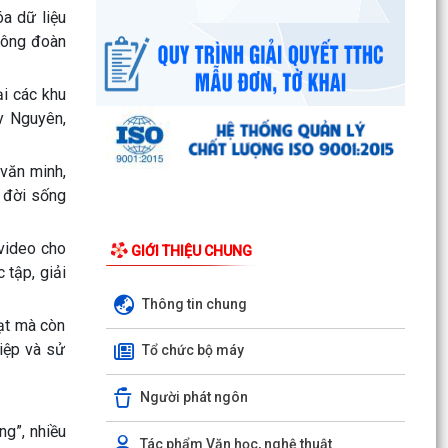
a dữ liệu
Công văn số 3385/UBND-KT ngày 29/7/2026
 Công đoàn
của UBND phường v/v công khai Quyết định của
Chủ tịch Ủy...
ại các khu
Tổ Đại biểu số 05 HĐND thành phố tiếp xúc cử tri
ủy Nguyên,
sau Kỳ họp thường lệ giữa năm 2026 HĐND
thành phố...
văn minh,
Hội nghị tập huấn công tác Đoàn và phong trào
 đời sống
thanh thiếu nhi năm 2026
video cho
GIỚI THIỆU CHUNG
Công văn số: 20/CV-TYT của Trạm y tế phường
 tập, giải
v/v công khai số điện thoại đường dây nóng tiếp
nhận...
Thông tin chung
oạt mà còn
Lớp bồi dưỡng kiến thức An ninh phi truyền
hiệp và sử
Tổ chức bộ máy
thống và Quản trị an ninh phi truyền thống năm
2026
Người phát ngôn
Công văn số 3357/UBND-KT ngày 28/7/2026
ng”, nhiều
của UBND phường v/v phối hợp thông tin
Tác phẩm Văn học, nghệ thuật