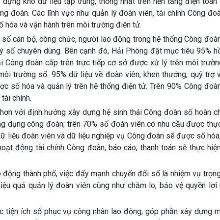
dựng kho dữ liệu tập trung, thống nhất trên nền tảng điện toán
ng đoàn. Các lĩnh vực như quản lý đoàn viên, tài chính Công đoà
ố hóa và vận hành trên môi trường điện tử.
 số cán bộ, công chức, người lao động trong hệ thống Công đoà
 ký số chuyên dùng. Bên cạnh đó, Hải Phòng đặt mục tiêu 95% h
i Công đoàn cấp trên trực tiếp cơ sở được xử lý trên môi trườn
ôi trường số. 95% dữ liệu về đoàn viên, khen thưởng, quỹ trợ v
ợc số hóa và quản lý trên hệ thống điện tử. Trên 90% Công đoàn
tài chính.
ơn với định hướng xây dựng hệ sinh thái Công đoàn số hoàn ch
g dụng công đoàn; trên 70% số đoàn viên có nhu cầu được thực
ữ liệu đoàn viên và dữ liệu nghiệp vụ Công đoàn sẽ được số hóa
 hoạt động tài chính Công đoàn, báo cáo, thanh toán sẽ thực hiệ
 động thành phố, việc đẩy mạnh chuyển đổi số là nhiệm vụ trọng
iệu quả quản lý đoàn viên cũng như chăm lo, bảo vệ quyền lợi 
ác tiện ích số phục vụ công nhân lao động, góp phần xây dựng m