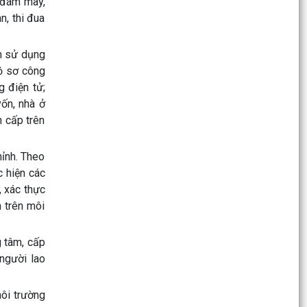
 đám mây,
QUYẾT ĐỊNH Về việc ủy quyền thực hiện nhiệm
n, thi đua
vụ thuộc thẩm quyền của Ủy ban nhân dân
thành phố...
n sử dụng
Tập huấn, bồi dưỡng nghiệp vụ công tác Đảng
ồ sơ công
năm 2026
g điện tử;
ốn, nhà ở
Công văn số 3360/UBND-KT ngày 28/7/2026
của UBND phường v/v triển khai Kế hoạch
 cấp trên
Khuyến công trên...
ỉnh. Theo
Công văn số:3358 /UBND-KT ngày 28/7/2026
 hiện các
của UBND phường về việc đảm bảo nguồn cung
, xác thực
xăng dầu trên...
n trên môi
Phường Kiến An tham gia Hội nghị toàn quốc
nghiên cứu, học tập, quán triệt và triển khai thực
 tâm, cấp
hiện...
người lao
Thông báo số 1289/TB-UBND ngày 28/7/2026
của UBND phường về việc tổ chức hội nghị đối
ôi trường
thoại giữa...