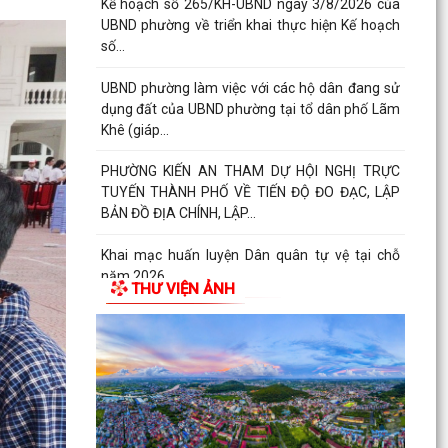
thực hiện đấu...
Thông báo số 1298/TB-UBND ngày 31/7/2026
của UBND phường về việc công bố kế hoạch,
danh mục khu đất...
Công văn số: 3386/UBND-KT về viêc công khai
Quyết định số 2558/QĐ-UBND ngày 02/7/2026
của Ủy ban...
Các chí lãnh đạo Đảng ủy, HĐND, UBND phường
Kiến An và Công đoàn phường dâng hương
tưởng niệm đồng...
THƯ VIỆN ẢNH
Công văn số:3384/UBND-KT ngày 29/7/2026
của UBND phường v/v công khai Quyết định số
2622/QĐ-UBND...
Phường Kiến An tặng quà chúc mừng cán bộ,
chiến sĩ Lữ đoàn vận tải 653 hoàn thành xuất
sắc nhiệm vụ...