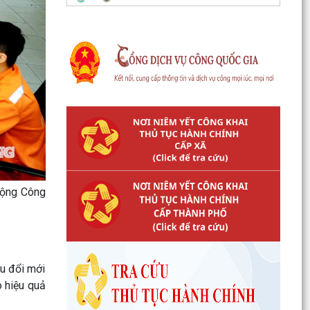
động Công
u đổi mới
o hiệu quả