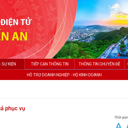
- SỰ KIỆN
TIẾP CẬN THÔNG TIN
THÔNG TIN CHUYÊN ĐỀ
HỖ TRỢ DOANH NGHIỆP - HỘ KINH DOANH
uả phục vụ