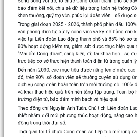
Song song với đó, tổ chức Công đoàn thành phố sẽ xây 
bảo đảm kết nối, chia sẻ dữ liệu trong toàn hệ thống Cô
khen thưởng, quỹ trợ vốn, phúc lợi đoàn viên… sẽ được s
Trong giai đoạn 2025 - 2026, thành phố phấn đấu 100%
văn phòng điện tử, xử lý công việc và ký số bằng chữ
việc tại Liên đoàn Lao động thành phố và 85% hồ sơ tạ
80% hoạt động kiểm tra, giám sát được thực hiện qua m
“Mái ấm Công đoàn”, sáng kiến, đề tài khoa học… sẽ đư
trực tiếp cơ sở thực hiện thanh toán điện tử trong quản lý 
Đến năm 2030, các mục tiêu được nâng lên ở mức cao h
đó, trên 90% số đoàn viên sẽ thường xuyên sử dụng ứn
dịch vụ công đoàn hoàn toàn trên môi trường số. 100% d
và khai thác hiệu quả trên nền tảng tập trung. Toàn bộ
trường điện tử, bảo đảm minh bạch và hiệu quả.
Theo đồng chí Nguyễn Anh Tuân, Chủ tịch Liên đoàn Lao
thiết nhằm đổi mới phương thức hoạt động, nâng cao h
động trong thời đại số.
Thời gian tới tổ chức Công đoàn sẽ tiếp tục mở rộng c