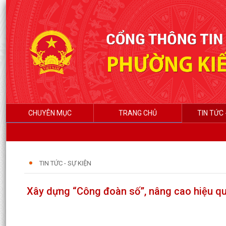
CHUYÊN MỤC
TRANG CHỦ
TIN TỨC 
TIN TỨC - SỰ KIỆN
Xây dựng “Công đoàn số”, nâng cao hiệu q