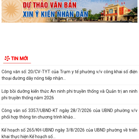
TỪ NGÀY 08/8/2026: NHIỀU THỦ TỤC HÀNH CHÍNH TRỰC TUYẾN TẠI
THÀNH PHỐ HẢI PHÒNG ĐƯỢC THU PHÍ, LỆ PHÍ...
Chi bộ trường Tiểu học Quang Trung kết nạp Đảng viên mới
Tổ Đại biểu số 05 HĐND thành phố tiếp xúc cử tri sau Kỳ họp thường lệ
giữa năm 2026 HĐND thành phố...
Hội nghị tập huấn công tác Đoàn và phong trào thanh thiếu nhi năm
TIN MỚI
2026
Công văn số: 20/CV-TYT của Trạm y tế phường v/v công khai số điện
thoại đường dây nóng tiếp nhận...
Lớp bồi dưỡng kiến thức An ninh phi truyền thống và Quản trị an ninh
phi truyền thống năm 2026
Công văn số 3357/UBND-KT ngày 28/7/2026 của UBND phường v/v
phối hợp thông tin chương trình khảo...
Kế hoạch số 265/KH-UBND ngày 3/8/2026 của UBND phường về triển
khai thực hiện Kế hoạch số...