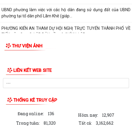
UBND phường làm việc với các hộ dân đang sử dụng đất của UBND
phường tại tổ dân phố Lãm Khê (giáp...
PHƯỜNG KIẾN AN THAM DỰ HỘI NGHỊ TRỰC TUYẾN THÀNH PHỐ VỀ
TIẾN ĐỘ ĐO ĐẠC, LẬP BẢN ĐỒ ĐỊA CHÍNH, LẬP...
THƯ VIỆN ẢNH
Khai mạc huấn luyện Dân quân tự vệ tại chỗ năm 2026
Lễ chào cờ tháng 8/2026
LIÊN KẾT WEB SITE
Thông báo số 1298/TB-UBND ngày 31/7/2026 về việc công bố kế
hoạch, danh mục khu đất thực hiện đấu...
Thông báo số 1298/TB-UBND ngày 31/7/2026 của UBND phường về
việc công bố kế hoạch, danh mục khu đất...
THỐNG KÊ TRUY CẬP
Công văn số: 3386/UBND-KT về viêc công khai Quyết định số
Đang online:
136
2558/QĐ-UBND ngày 02/7/2026 của Ủy ban...
Hôm nay:
12,907
Trong tuần:
81,320
Tất cả:
3,162,662
Các chí lãnh đạo Đảng ủy, HĐND, UBND phường Kiến An và Công đoàn