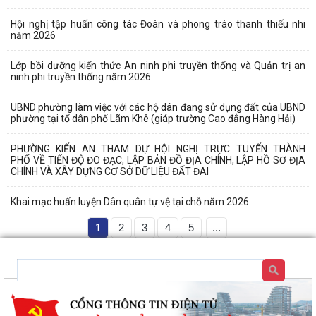
Hội nghị tập huấn công tác Đoàn và phong trào thanh thiếu nhi
năm 2026
Lớp bồi dưỡng kiến thức An ninh phi truyền thống và Quản trị an
ninh phi truyền thống năm 2026
UBND phường làm việc với các hộ dân đang sử dụng đất của UBND
phường tại tổ dân phố Lãm Khê (giáp trường Cao đẳng Hàng Hải)
PHƯỜNG KIẾN AN THAM DỰ HỘI NGHỊ TRỰC TUYẾN THÀNH
PHỐ VỀ TIẾN ĐỘ ĐO ĐẠC, LẬP BẢN ĐỒ ĐỊA CHÍNH, LẬP HỒ SƠ ĐỊA
CHÍNH VÀ XÂY DỰNG CƠ SỞ DỮ LIỆU ĐẤT ĐAI
Khai mạc huấn luyện Dân quân tự vệ tại chỗ năm 2026
1
2
3
4
5
...