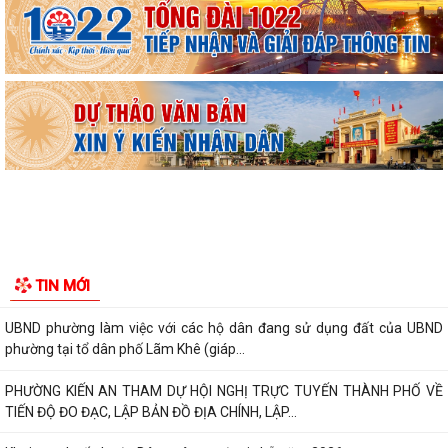
Hội nghị tập huấn công tác Đoàn và phong trào thanh thiếu nhi năm
2026
Công văn số: 20/CV-TYT của Trạm y tế phường v/v công khai số điện
thoại đường dây nóng tiếp nhận...
Lớp bồi dưỡng kiến thức An ninh phi truyền thống và Quản trị an ninh
phi truyền thống năm 2026
Công văn số 3357/UBND-KT ngày 28/7/2026 của UBND phường v/v
phối hợp thông tin chương trình khảo...
Kế hoạch số 265/KH-UBND ngày 3/8/2026 của UBND phường về triển
TIN MỚI
khai thực hiện Kế hoạch số...
UBND phường làm việc với các hộ dân đang sử dụng đất của UBND
phường tại tổ dân phố Lãm Khê (giáp...
PHƯỜNG KIẾN AN THAM DỰ HỘI NGHỊ TRỰC TUYẾN THÀNH PHỐ VỀ
TIẾN ĐỘ ĐO ĐẠC, LẬP BẢN ĐỒ ĐỊA CHÍNH, LẬP...