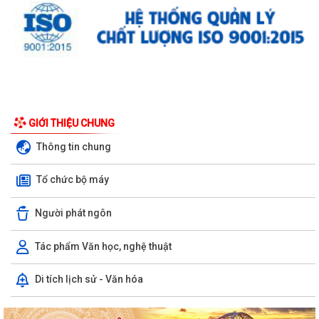
UBND phường triển khai công tác khám sức khoẻ định kỳ, khám sàng
GIỚI THIỆU CHUNG
lọc miễn phí cho người dân trên...
Thông tin chung
Ban đại diện Hội đồng quản trị Ngân hàng Chính sách xã hội phường
Tổ chức bộ máy
Kiến An tổ chức phiên họp giao...
TỪ NGÀY 08/8/2026: NHIỀU THỦ TỤC HÀNH CHÍNH TRỰC TUYẾN TẠI
Người phát ngôn
THÀNH PHỐ HẢI PHÒNG ĐƯỢC THU PHÍ, LỆ PHÍ...
Tác phẩm Văn học, nghệ thuật
Chi bộ trường Tiểu học Quang Trung kết nạp Đảng viên mới
Di tích lịch sử - Văn hóa
Tổ Đại biểu số 05 HĐND thành phố tiếp xúc cử tri sau Kỳ họp thường lệ
giữa năm 2026 HĐND thành phố...