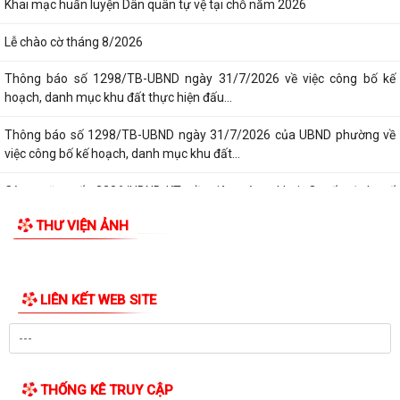
Khai mạc huấn luyện Dân quân tự vệ tại chỗ năm 2026
Lễ chào cờ tháng 8/2026
Thông báo số 1298/TB-UBND ngày 31/7/2026 về việc công bố kế
hoạch, danh mục khu đất thực hiện đấu...
Thông báo số 1298/TB-UBND ngày 31/7/2026 của UBND phường về
việc công bố kế hoạch, danh mục khu đất...
Công văn số: 3386/UBND-KT về viêc công khai Quyết định số
2558/QĐ-UBND ngày 02/7/2026 của Ủy ban...
THƯ VIỆN ẢNH
Các chí lãnh đạo Đảng ủy, HĐND, UBND phường Kiến An và Công đoàn
phường dâng hương tưởng niệm đồng...
LIÊN KẾT WEB SITE
Công văn số 3385/UBND-KT ngày 29/7/2026 của UBND phường v/v
công khai Quyết định của Chủ tịch Ủy...
Công văn số:3384/UBND-KT ngày 29/7/2026 của UBND phường v/v
công khai Quyết định số 2622/QĐ-UBND...
THỐNG KÊ TRUY CẬP