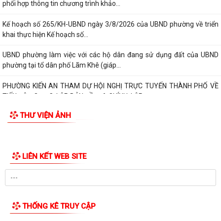
phối hợp thông tin chương trình khảo...
Kế hoạch số 265/KH-UBND ngày 3/8/2026 của UBND phường về triển
khai thực hiện Kế hoạch số...
UBND phường làm việc với các hộ dân đang sử dụng đất của UBND
phường tại tổ dân phố Lãm Khê (giáp...
PHƯỜNG KIẾN AN THAM DỰ HỘI NGHỊ TRỰC TUYẾN THÀNH PHỐ VỀ
TIẾN ĐỘ ĐO ĐẠC, LẬP BẢN ĐỒ ĐỊA CHÍNH, LẬP...
THƯ VIỆN ẢNH
Khai mạc huấn luyện Dân quân tự vệ tại chỗ năm 2026
Lễ chào cờ tháng 8/2026
LIÊN KẾT WEB SITE
Thông báo số 1298/TB-UBND ngày 31/7/2026 về việc công bố kế
hoạch, danh mục khu đất thực hiện đấu...
Thông báo số 1298/TB-UBND ngày 31/7/2026 của UBND phường về
việc công bố kế hoạch, danh mục khu đất...
THỐNG KÊ TRUY CẬP
Công văn số: 3386/UBND-KT về viêc công khai Quyết định số