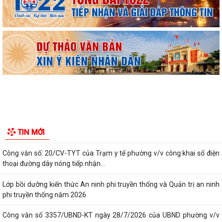
Ban đại diện Hội đồng quản trị Ngân hàng Chính sách xã hội phường
Kiến An tổ chức phiên họp giao...
TỪ NGÀY 08/8/2026: NHIỀU THỦ TỤC HÀNH CHÍNH TRỰC TUYẾN TẠI
THÀNH PHỐ HẢI PHÒNG ĐƯỢC THU PHÍ, LỆ PHÍ...
Chi bộ trường Tiểu học Quang Trung kết nạp Đảng viên mới
Tổ Đại biểu số 05 HĐND thành phố tiếp xúc cử tri sau Kỳ họp thường lệ
giữa năm 2026 HĐND thành phố...
Hội nghị tập huấn công tác Đoàn và phong trào thanh thiếu nhi năm
TIN MỚI
2026
Công văn số: 20/CV-TYT của Trạm y tế phường v/v công khai số điện
thoại đường dây nóng tiếp nhận...
Lớp bồi dưỡng kiến thức An ninh phi truyền thống và Quản trị an ninh
phi truyền thống năm 2026
Công văn số 3357/UBND-KT ngày 28/7/2026 của UBND phường v/v