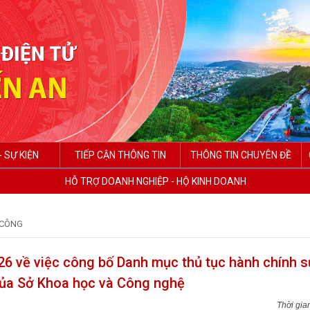
- SỰ KIỆN
TIẾP CẬN THÔNG TIN
THÔNG TIN CHUYÊN ĐỀ
HỖ TRỢ DOANH NGHIỆP - HỘ KINH DOANH
 CÔNG
 về việc công bố Danh mục thủ tục hành chính sử
của Sở Khoa học và Công nghệ