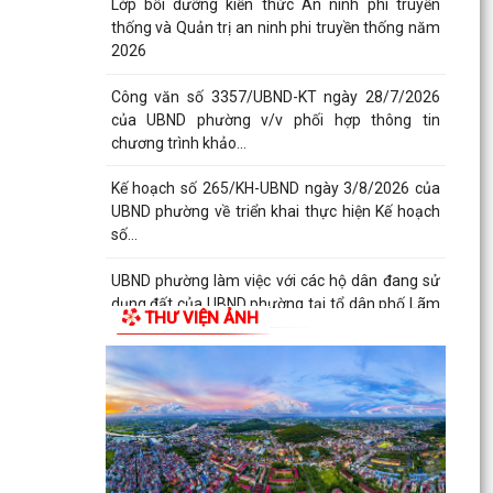
Lớp bồi dưỡng kiến thức An ninh phi truyền
thống và Quản trị an ninh phi truyền thống năm
2026
Công văn số 3357/UBND-KT ngày 28/7/2026
của UBND phường v/v phối hợp thông tin
chương trình khảo...
Kế hoạch số 265/KH-UBND ngày 3/8/2026 của
UBND phường về triển khai thực hiện Kế hoạch
số...
UBND phường làm việc với các hộ dân đang sử
dụng đất của UBND phường tại tổ dân phố Lãm
THƯ VIỆN ẢNH
Khê (giáp...
PHƯỜNG KIẾN AN THAM DỰ HỘI NGHỊ TRỰC
TUYẾN THÀNH PHỐ VỀ TIẾN ĐỘ ĐO ĐẠC, LẬP
BẢN ĐỒ ĐỊA CHÍNH, LẬP...
Khai mạc huấn luyện Dân quân tự vệ tại chỗ
năm 2026