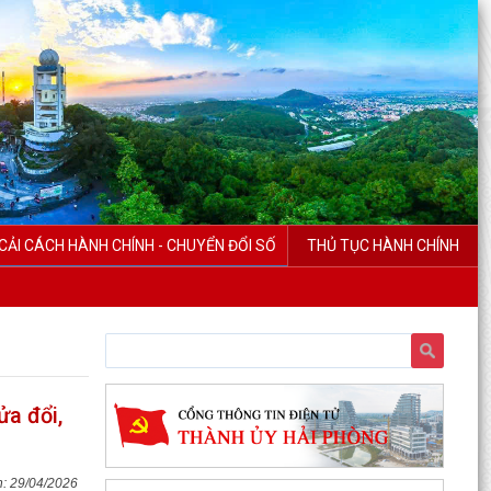
CẢI CÁCH HÀNH CHÍNH - CHUYỂN ĐỔI SỐ
THỦ TỤC HÀNH CHÍNH
a đổi,
29/04/2026