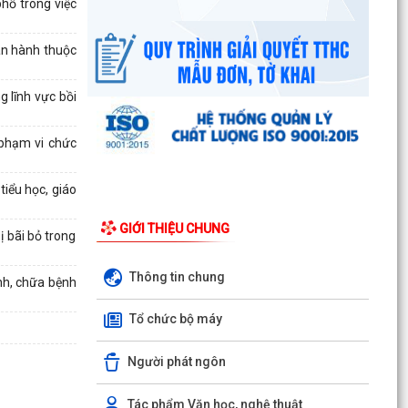
hố trong việc
an hành thuộc
 lĩnh vực bồi
 phạm vi chức
tiểu học, giáo
GIỚI THIỆU CHUNG
 bãi bỏ trong
Thông tin chung
nh, chữa bệnh
Tổ chức bộ máy
Người phát ngôn
Ban đại diện Hội đồng quản trị Ngân hàng Chính
Tác phẩm Văn học, nghệ thuật