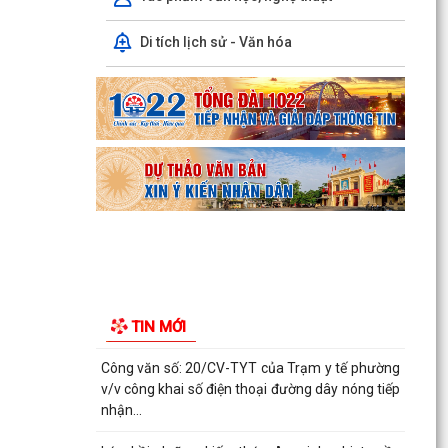
sách xã hội phường Kiến An tổ chức phiên họp
giao...
Di tích lịch sử - Văn hóa
TỪ NGÀY 08/8/2026: NHIỀU THỦ TỤC HÀNH
CHÍNH TRỰC TUYẾN TẠI THÀNH PHỐ HẢI
PHÒNG ĐƯỢC THU PHÍ, LỆ PHÍ...
Chi bộ trường Tiểu học Quang Trung kết nạp
Đảng viên mới
Tổ Đại biểu số 05 HĐND thành phố tiếp xúc cử tri
sau Kỳ họp thường lệ giữa năm 2026 HĐND
thành phố...
Hội nghị tập huấn công tác Đoàn và phong trào
TIN MỚI
thanh thiếu nhi năm 2026
Công văn số: 20/CV-TYT của Trạm y tế phường
v/v công khai số điện thoại đường dây nóng tiếp
nhận...