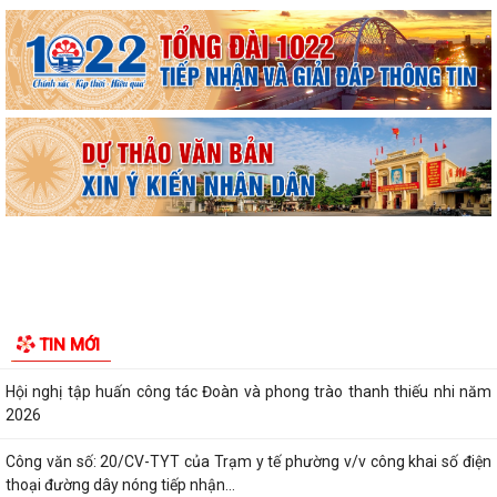
UBND phường triển khai công tác khám sức khoẻ định kỳ, khám sàng
lọc miễn phí cho người dân trên...
Ban đại diện Hội đồng quản trị Ngân hàng Chính sách xã hội phường
Kiến An tổ chức phiên họp giao...
TỪ NGÀY 08/8/2026: NHIỀU THỦ TỤC HÀNH CHÍNH TRỰC TUYẾN TẠI
THÀNH PHỐ HẢI PHÒNG ĐƯỢC THU PHÍ, LỆ PHÍ...
Chi bộ trường Tiểu học Quang Trung kết nạp Đảng viên mới
Tổ Đại biểu số 05 HĐND thành phố tiếp xúc cử tri sau Kỳ họp thường lệ
TIN MỚI
giữa năm 2026 HĐND thành phố...
Hội nghị tập huấn công tác Đoàn và phong trào thanh thiếu nhi năm
2026
Công văn số: 20/CV-TYT của Trạm y tế phường v/v công khai số điện
thoại đường dây nóng tiếp nhận...