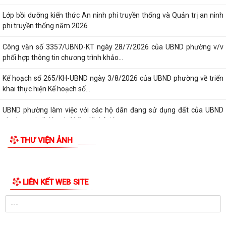
Lớp bồi dưỡng kiến thức An ninh phi truyền thống và Quản trị an ninh
phi truyền thống năm 2026
Công văn số 3357/UBND-KT ngày 28/7/2026 của UBND phường v/v
phối hợp thông tin chương trình khảo...
Kế hoạch số 265/KH-UBND ngày 3/8/2026 của UBND phường về triển
khai thực hiện Kế hoạch số...
UBND phường làm việc với các hộ dân đang sử dụng đất của UBND
phường tại tổ dân phố Lãm Khê (giáp...
THƯ VIỆN ẢNH
PHƯỜNG KIẾN AN THAM DỰ HỘI NGHỊ TRỰC TUYẾN THÀNH PHỐ VỀ
TIẾN ĐỘ ĐO ĐẠC, LẬP BẢN ĐỒ ĐỊA CHÍNH, LẬP...
Khai mạc huấn luyện Dân quân tự vệ tại chỗ năm 2026
LIÊN KẾT WEB SITE
Lễ chào cờ tháng 8/2026
Thông báo số 1298/TB-UBND ngày 31/7/2026 về việc công bố kế
hoạch, danh mục khu đất thực hiện đấu...