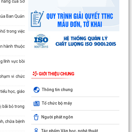
c năng của Sở
 của Ban Quản
hố trong việc
an hành thuộc
 lĩnh vực bồi
GIỚI THIỆU CHUNG
 phạm vi chức
Thông tin chung
tiểu học, giáo
Tổ chức bộ máy
 bãi bỏ trong
Người phát ngôn
nh, chữa bệnh
Công văn số 3385/UBND-KT ngày 29/7/2026
của UBND phường v/v công khai Quyết định của
Tác phẩm Văn học, nghệ thuật