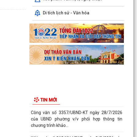
Chủ tịch Ủy...
Di tích lịch sử - Văn hóa
Tổ Đại biểu số 05 HĐND thành phố tiếp xúc cử tri
sau Kỳ họp thường lệ giữa năm 2026 HĐND
thành phố...
Hội nghị tập huấn công tác Đoàn và phong trào
thanh thiếu nhi năm 2026
Công văn số: 20/CV-TYT của Trạm y tế phường
v/v công khai số điện thoại đường dây nóng tiếp
nhận...
Lớp bồi dưỡng kiến thức An ninh phi truyền
thống và Quản trị an ninh phi truyền thống năm
TIN MỚI
2026
Công văn số 3357/UBND-KT ngày 28/7/2026
của UBND phường v/v phối hợp thông tin
chương trình khảo...