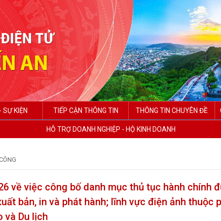
- SỰ KIỆN
TIẾP CẬN THÔNG TIN
THÔNG TIN CHUYÊN ĐỀ
HỖ TRỢ DOANH NGHIỆP - HỘ KINH DOANH
 CÔNG
6 về việc công bố danh mục thủ tục hành chính 
xuất bản, in và phát hành; lĩnh vực điện ảnh thuộc 
 và Du lịch