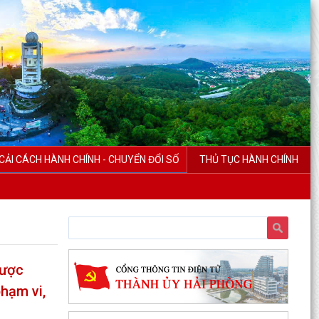
CẢI CÁCH HÀNH CHÍNH - CHUYỂN ĐỔI SỐ
THỦ TỤC HÀNH CHÍNH
được
phạm vi,