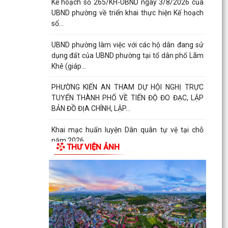
Kế hoạch số 265/KH-UBND ngày 3/8/2026 của
UBND phường về triển khai thực hiện Kế hoạch
số...
UBND phường làm việc với các hộ dân đang sử
dụng đất của UBND phường tại tổ dân phố Lãm
Khê (giáp...
PHƯỜNG KIẾN AN THAM DỰ HỘI NGHỊ TRỰC
TUYẾN THÀNH PHỐ VỀ TIẾN ĐỘ ĐO ĐẠC, LẬP
BẢN ĐỒ ĐỊA CHÍNH, LẬP...
Khai mạc huấn luyện Dân quân tự vệ tại chỗ
năm 2026
THƯ VIỆN ẢNH
Lễ chào cờ tháng 8/2026
Thông báo số 1298/TB-UBND ngày 31/7/2026
về việc công bố kế hoạch, danh mục khu đất
thực hiện đấu...
Thông báo số 1298/TB-UBND ngày 31/7/2026