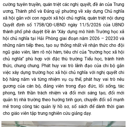
cường tuyên truyền, quán triệt các nghị quyết, đề án của Trung
ương, Thành phố và Đảng uỷ phường về xây dựng Chủ nghĩa
xã hội gắn với con người xã hội chủ nghĩa; quán triệt nội dung
Quyết định số 1758/QĐ-UBND ngày 11/5/2026 của UBND
thành phố phê duyệt Đề án 'Xây dựng mô hình Trường học xã
hội chủ nghĩa tại Hải Phòng giai đoạn năm 2026 – 20230 và
những năm tiếp theo, tạo sự thống nhất về nhận thức cho đội
ngũ giáo viên; làm rõ nội hàm, tiêu chí của “trường học xã hội
chủ nghĩa” phù hợp với đặc thù trường Tiểu học, tránh hình
thức, chung chung. Phát huy vai trò lãnh đạo của chi bộ gắn
việc xây dựng trường học xã hội chủ nghĩa với nghị quyết chi
bộ hằng năm và từng nhiệm vụ cụ thể; phát huy vai trò nêu
gương của cán bộ, đảng viên trong đạo đức, lối sống, tác
phong, tinh thần trách nhiệm và đổi mới sáng tạo; đổi mới
quản trị nhà trường theo hướng tinh gọn, chuyển đổi số mạnh
mẽ trong công tác quản lý hồ sơ, sổ sách để dành thời gian
cho giáo viên tập trung nghiên cứu giảng dạy.