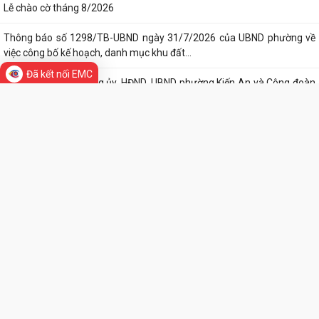
Ban vận động thành lập Hội Doanh nghiệp họp chuẩn bị công tác tổ
TIN MỚI
chức Đại hội thành lập Hội Doanh...
Hội nghị tập huấn triển khai thủ tục hành chính của Đảng trên môi
Đã kết nối EMC
trường điện tử, giai đoạn 2
UBND phường tiếp ông Phạm Văn Hành – Khu Chung cư Bắc Sơn
Phường Kiến An tham dự Hội nghị báo cáo viên tháng 7
QUYẾT ĐỊNH Về việc công bố Danh mục thủ tục hành chính mới ban
hành, bị bãi bỏ thuộc phạm vi chức...
QUYẾT ĐỊNH Về việc ủy quyền thực hiện nhiệm vụ thuộc thẩm quyền
của Ủy ban nhân dân thành phố...
QUYẾT ĐỊNH Về việc ủy quyền thực hiện nhiệm vụ thuộc thẩm quyền
của Ủy ban nhân dân thành phố...
Tập huấn, bồi dưỡng nghiệp vụ công tác Đảng năm 2026