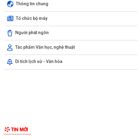
Lớp bồi dưỡng kiến thức An ninh phi truyền thống và Quản trị an ninh
phi truyền thống năm 2026
GIỚI THIỆU CHUNG
UBND phường làm việc với các hộ dân đang sử dụng đất của UBND
Thông tin chung
phường tại tổ dân phố Lãm Khê (giáp...
Tổ chức bộ máy
PHƯỜNG KIẾN AN THAM DỰ HỘI NGHỊ TRỰC TUYẾN THÀNH PHỐ VỀ
TIẾN ĐỘ ĐO ĐẠC, LẬP BẢN ĐỒ ĐỊA CHÍNH, LẬP...
Người phát ngôn
Khai mạc huấn luyện Dân quân tự vệ tại chỗ năm 2026
Tác phẩm Văn học, nghệ thuật
Lễ chào cờ tháng 8/2026
Di tích lịch sử - Văn hóa
Thông báo số 1298/TB-UBND ngày 31/7/2026 của UBND phường về
việc công bố kế hoạch, danh mục khu đất...
Các chí lãnh đạo Đảng ủy, HĐND, UBND phường Kiến An và Công đoàn
phường dâng hương tưởng niệm đồng...
Phường Kiến An tặng quà chúc mừng cán bộ, chiến sĩ Lữ đoàn vận tải
653 hoàn thành xuất sắc nhiệm vụ...