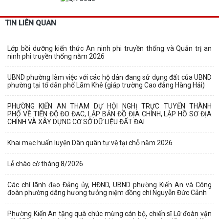
TIN LIÊN QUAN
Lớp bồi dưỡng kiến thức An ninh phi truyền thống và Quản trị an
ninh phi truyền thống năm 2026
UBND phường làm việc với các hộ dân đang sử dụng đất của UBND
phường tại tổ dân phố Lãm Khê (giáp trường Cao đẳng Hàng Hải)
PHƯỜNG KIẾN AN THAM DỰ HỘI NGHỊ TRỰC TUYẾN THÀNH
PHỐ VỀ TIẾN ĐỘ ĐO ĐẠC, LẬP BẢN ĐỒ ĐỊA CHÍNH, LẬP HỒ SƠ ĐỊA
CHÍNH VÀ XÂY DỰNG CƠ SỞ DỮ LIỆU ĐẤT ĐAI
Khai mạc huấn luyện Dân quân tự vệ tại chỗ năm 2026
Lễ chào cờ tháng 8/2026
Các chí lãnh đạo Đảng ủy, HĐND, UBND phường Kiến An và Công
đoàn phường dâng hương tưởng niệm đồng chí Nguyễn Đức Cảnh
Phường Kiến An tặng quà chúc mừng cán bộ, chiến sĩ Lữ đoàn vận