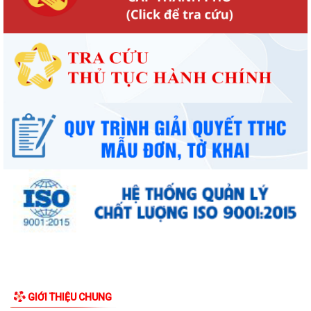
Công văn số: 20/CV-TYT của Trạm y tế phường v/v công khai số điện
thoại đường dây nóng tiếp nhận...