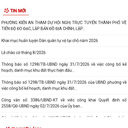
Công văn số 3357/UBND-KT ngày 28/7/2026 của UBND phường v/v
phối hợp thông tin chương trình khảo...
Kế hoạch số 265/KH-UBND ngày 3/8/2026 của UBND phường về triển
khai thực hiện Kế hoạch số...
UBND phường làm việc với các hộ dân đang sử dụng đất của UBND
TIN MỚI
phường tại tổ dân phố Lãm Khê (giáp...
PHƯỜNG KIẾN AN THAM DỰ HỘI NGHỊ TRỰC TUYẾN THÀNH PHỐ VỀ
TIẾN ĐỘ ĐO ĐẠC, LẬP BẢN ĐỒ ĐỊA CHÍNH, LẬP...
Khai mạc huấn luyện Dân quân tự vệ tại chỗ năm 2026
Lễ chào cờ tháng 8/2026
Thông báo số 1298/TB-UBND ngày 31/7/2026 về việc công bố kế
hoạch, danh mục khu đất thực hiện đấu...
Thông báo số 1298/TB-UBND ngày 31/7/2026 của UBND phường về
việc công bố kế hoạch, danh mục khu đất...