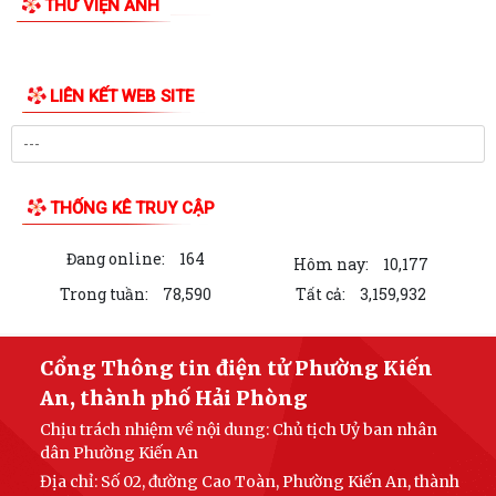
Công văn số: 3386/UBND-KT về viêc công khai Quyết định số
2558/QĐ-UBND ngày 02/7/2026 của Ủy ban...
Các chí lãnh đạo Đảng ủy, HĐND, UBND phường Kiến An và Công đoàn
phường dâng hương tưởng niệm đồng...
THƯ VIỆN ẢNH
Công văn số 3385/UBND-KT ngày 29/7/2026 của UBND phường v/v
công khai Quyết định của Chủ tịch Ủy...
LIÊN KẾT WEB SITE
Công văn số:3384/UBND-KT ngày 29/7/2026 của UBND phường v/v
công khai Quyết định số 2622/QĐ-UBND...
Nghị quyết số 23/2026/NQ-HĐND ngày 28/7/2026 của Hội đồng nhân
dân thành phố Hải Phòng Quy định mức...
THỐNG KÊ TRUY CẬP
Kế hoạch số 274/KH-UBND ngày 30/7/2026 của UBND phường về thực
Đang online:
164
hiện Nghị quyết số 01/2026/NQ-HĐND,...
Hôm nay:
10,177
Trong tuần:
78,590
Tất cả:
3,159,932
Phường Kiến An tặng quà chúc mừng cán bộ, chiến sĩ Lữ đoàn vận tải
653 hoàn thành xuất sắc nhiệm vụ...