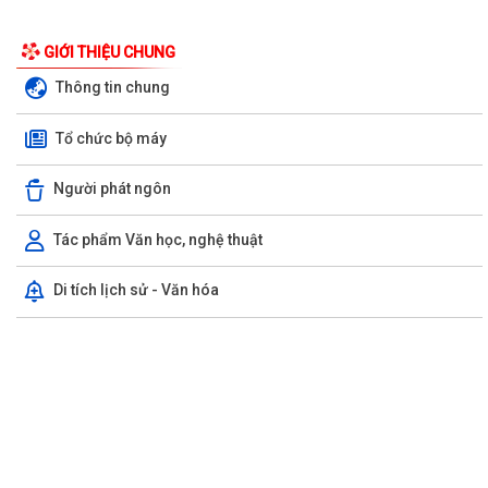
Ban đại diện Hội đồng quản trị Ngân hàng Chính sách xã hội phường
GIỚI THIỆU CHUNG
Kiến An tổ chức phiên họp giao...
Thông tin chung
TỪ NGÀY 08/8/2026: NHIỀU THỦ TỤC HÀNH CHÍNH TRỰC TUYẾN TẠI
Tổ chức bộ máy
THÀNH PHỐ HẢI PHÒNG ĐƯỢC THU PHÍ, LỆ PHÍ...
Chi bộ trường Tiểu học Quang Trung kết nạp Đảng viên mới
Người phát ngôn
Tổ Đại biểu số 05 HĐND thành phố tiếp xúc cử tri sau Kỳ họp thường lệ
Tác phẩm Văn học, nghệ thuật
giữa năm 2026 HĐND thành phố...
Di tích lịch sử - Văn hóa
Hội nghị tập huấn công tác Đoàn và phong trào thanh thiếu nhi năm
2026
Công văn số: 20/CV-TYT của Trạm y tế phường v/v công khai số điện
thoại đường dây nóng tiếp nhận...
Lớp bồi dưỡng kiến thức An ninh phi truyền thống và Quản trị an ninh
phi truyền thống năm 2026