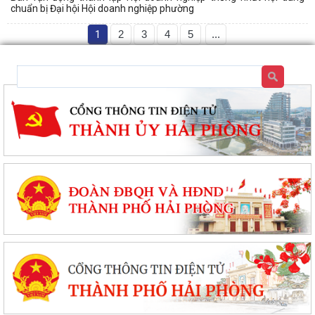
chuẩn bị Đại hội Hội doanh nghiệp phường
1
2
3
4
5
...