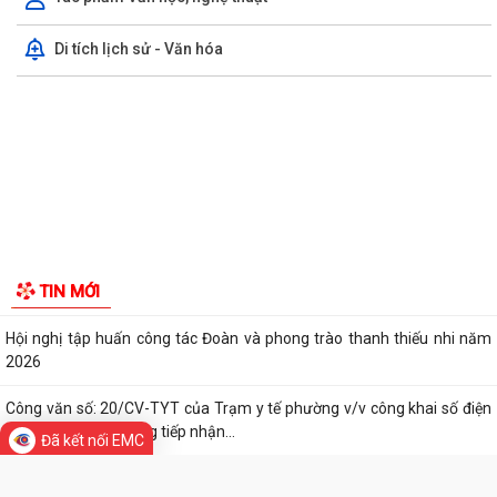
TỪ NGÀY 08/8/2026: NHIỀU THỦ TỤC HÀNH CHÍNH TRỰC TUYẾN TẠI
Người phát ngôn
THÀNH PHỐ HẢI PHÒNG ĐƯỢC THU PHÍ, LỆ PHÍ...
Tác phẩm Văn học, nghệ thuật
Chi bộ trường Tiểu học Quang Trung kết nạp Đảng viên mới
Di tích lịch sử - Văn hóa
Tổ Đại biểu số 05 HĐND thành phố tiếp xúc cử tri sau Kỳ họp thường lệ
giữa năm 2026 HĐND thành phố...
Hội nghị tập huấn công tác Đoàn và phong trào thanh thiếu nhi năm
2026
Công văn số: 20/CV-TYT của Trạm y tế phường v/v công khai số điện
thoại đường dây nóng tiếp nhận...
Lớp bồi dưỡng kiến thức An ninh phi truyền thống và Quản trị an ninh
phi truyền thống năm 2026
Công văn số 3357/UBND-KT ngày 28/7/2026 của UBND phường v/v
Đã kết nối EMC
phối hợp thông tin chương trình khảo...
Kế hoạch số 265/KH-UBND ngày 3/8/2026 của UBND phường về triển